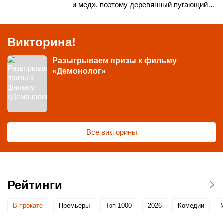
и мед», поэтому деревянный пугающий…
Викторина!
Разыгрываем призы к фильму
«Демонолог»
Все викторины
Рейтинги
В прокате
Премьеры
Топ 1000
2026
Комедии