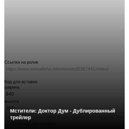
Ракета
Пролетарская
Салют
Театр-студия киноактера
Ссылка на ролик
Центральный
Площадь Ленина
Купаловская
Октябрьская
Код для вставки
ширина
высота
Мстители: Доктор Дум - Дублированный
трейлер
Мстители: Доктор Дум