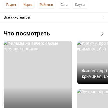
Рядом
Карта
Рейтинги
Сети
Клубы
mooon в ТРЦ Dana Mall
Восток
Борисовский тракт
Все кинотеатры
mooon в ТРЦ Palazzo
Что посмотреть
«3D Кино» в ТЦ «Корона-сити»
Аврора
Пушкинская
Спортивная
Автокинотеатр
Фильмы про 
криминал, б
Арт-кинотеатр Титан
Петровщина
АртКинотеатр ТЦ Европа