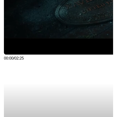
Киев
Комсомолец
Партизанская
Мир
Площадь Победы
Площадь Якуба Коласа
Москва
00:00
/
02:25
Немига
Фрунзенская
Октябрь
Академия наук
Пионер
Купаловская
Октябрьская
Первомайская
Победа
Немига
Купаловская
Октябрьская