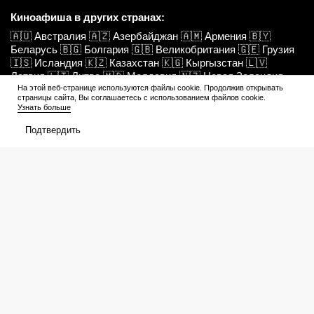
Киноафиша в других странах:
🇦🇺
Австралия
🇦🇿
Азербайджан
🇦🇲
Армения
🇧🇾
Беларусь
🇧🇬
Болгария
🇬🇧
Великобритания
🇬🇪
Грузия
🇮🇸
Исландия
🇰🇿
Казахстан
🇰🇬
Кыргызстан
🇱🇻
Латвия
🇱🇹
Литва
🇲🇩
Молдавия
🇳🇿
Новая Зеландия
🇦🇪
ОАЭ
🇵🇱
Польша
🇷🇺
Россия
🇷🇴
Румыния
🇷🇸
На этой веб-странице используются файлы cookie. Продолжив открывать
страницы сайта, Вы соглашаетесь с использованием файлов cookie.
Сербия
🇹🇯
Таджикистан
🇺🇿
Узбекистан
🇫🇮
Финляндия
Узнать больше
🇭🇷
Хорватия
🇲🇪
Черногория
🇨🇿
Чехия
🇪🇪
Эстония
Подтвердить
О нас
Контакты
Редакция
Вакансии
Конфиденциальность
Редакционные стандарты
Пользовательское соглашение
E-mail: info@kinoafisha.info
Наши проекты:
www.kinoafisha.info
Все города
Киноафиша Минска
Прогноз погоды в мире
Городовой