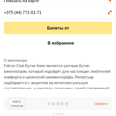
Показать на карте
+375 (44) 771-01-71
Билеты от
В избранное
О кинотеатре
Falcon Club Бутик Кино является уютным бутик-
кинотеатром, который подойдёт для настоящих любителей
комфорта и ценителей кинематографа. Репертуар
подбирается с акцентом на интеллектуальную
составляющую, а кинозалы оснащены самой современной
техникой. Здесь работают восемь залов, которые вмещают
от 15 до 109 человек. Всего в кинотеатре одновременно
мало
Оцените
могут разместиться 272 зрителя.
голосов
Также Falcon Club Бутик Кино предлагает своим гостям
1
голос