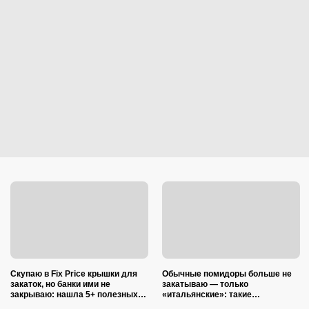
Скупаю в Fix Price крышки для
Обычные помидоры больше не
закаток, но банки ими не
закатываю — только
закрываю: нашла 5+ полезных
«итальянские»: такие
применений для дома и радуюсь
ароматные, что всегда улетают