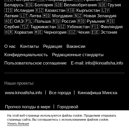
Беларусь
🇧🇬
Болгария
🇬🇧
Великобритания
🇬🇪
Грузия
🇮🇸
Исландия
🇰🇿
Казахстан
🇰🇬
Кыргызстан
🇱🇻
Латвия
🇱🇹
Литва
🇲🇩
Молдавия
🇳🇿
Новая Зеландия
🇦🇪
ОАЭ
🇵🇱
Польша
🇷🇺
Россия
🇷🇴
Румыния
🇷🇸
Сербия
🇹🇯
Таджикистан
🇺🇿
Узбекистан
🇫🇮
Финляндия
🇭🇷
Хорватия
🇲🇪
Черногория
🇨🇿
Чехия
🇪🇪
Эстония
О нас
Контакты
Редакция
Вакансии
Конфиденциальность
Редакционные стандарты
Пользовательское соглашение
E-mail: info@kinoafisha.info
Наши проекты:
www.kinoafisha.info
Все города
Киноафиша Минска
Прогноз погоды в мире
Городовой
На этой веб-странице используются файлы cookie. Продолжив открывать
страницы сайта, Вы соглашаетесь с использованием файлов cookie.
© 2002-2026 Все права и материалы принадлежат «Киноафиша».
.
Узнать больше
Копирование информации только с письменного разрешения