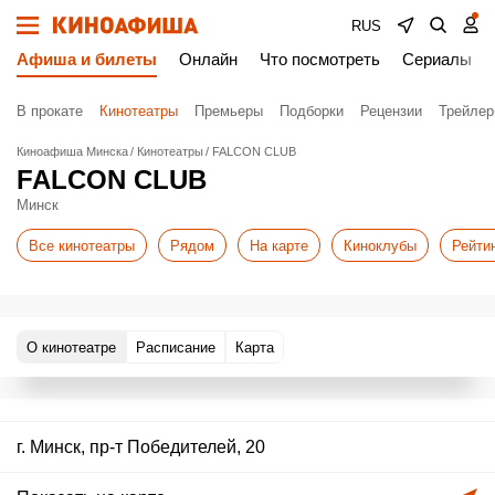
RUS
Афиша и билеты
Онлайн
Что посмотреть
Сериалы
В прокате
Кинотеатры
Премьеры
Подборки
Рецензии
Трейле
Киноафиша Минска
Кинотеатры
FALCON CLUB
FALCON CLUB
Минск
Все кинотеатры
Рядом
На карте
Киноклубы
Рейти
О кинотеатре
Расписание
Карта
г. Минск, пр-т Победителей, 20