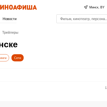
Минск, BY
Новости
Трейлеры
нске
инги
Сети
1