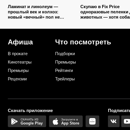
Ламинат и линолеум —
Скупаю в Fix Price
прошлый век и колхоз:
одноразовые пеленки
новый «вечный» пол не
животных — хотя соба
разбухает от воды и
меня нет: 10+ вариант
выглядит на миллион
использования их дома
даче
Афиша
Что посмотреть
В прокате
Подборки
Кинотеатры
Премьеры
Премьеры
Рейтинги
Рецензии
Трейлеры
Скачать приложение
Подписать
Google Play
App Store