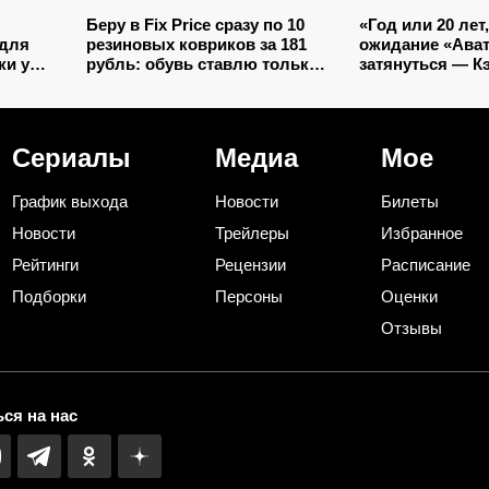
Беру в Fix Price сразу по 10
«Год или 20 лет,
 для
резиновых ковриков за 181
ожидание «Ават
ки у
рубль: обувь ставлю только
затянуться — К
ов
на один из них — нашла еще
задумал уйти н
 и на
7 необычных применений
Сериалы
Медиа
Мое
График выхода
Новости
Билеты
Новости
Трейлеры
Избранное
Рейтинги
Рецензии
Расписание
Подборки
Персоны
Оценки
Отзывы
ся на нас