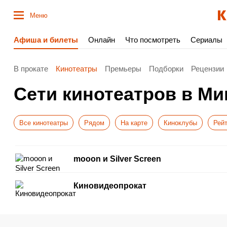
Меню
Афиша и билеты
Онлайн
Что посмотреть
Сериалы
В прокате
Кинотеатры
Премьеры
Подборки
Рецензии
Сети кинотеатров в Ми
Все кинотеатры
Рядом
На карте
Киноклубы
Рейт
mooon и Silver Screen
Киновидеопрокат