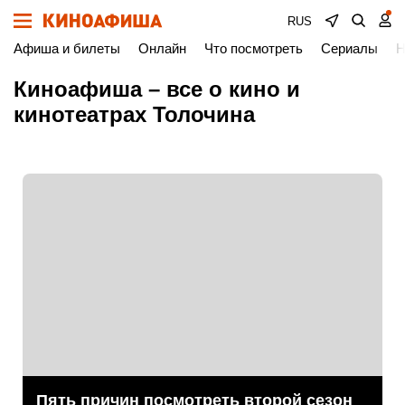
RUS
Афиша и билеты
Онлайн
Что посмотреть
Сериалы
Н
Киноафиша – все о кино и
кинотеатрах Толочина
Пять причин посмотреть второй сезон