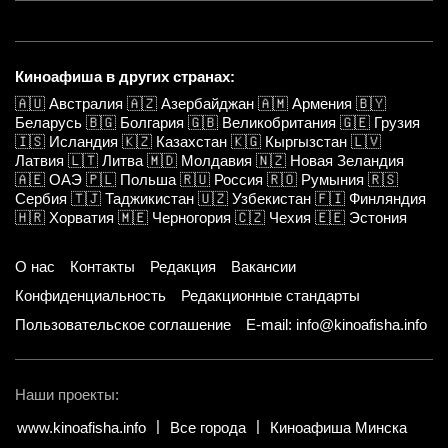
Киноафиша в других странах:
🇦🇺
Австралия
🇦🇿
Азербайджан
🇦🇲
Армения
🇧🇾
Беларусь
🇧🇬
Болгария
🇬🇧
Великобритания
🇬🇪
Грузия
🇮🇸
Исландия
🇰🇿
Казахстан
🇰🇬
Кыргызстан
🇱🇻
Латвия
🇱🇹
Литва
🇲🇩
Молдавия
🇳🇿
Новая Зеландия
🇦🇪
ОАЭ
🇵🇱
Польша
🇷🇺
Россия
🇷🇴
Румыния
🇷🇸
Сербия
🇹🇯
Таджикистан
🇺🇿
Узбекистан
🇫🇮
Финляндия
🇭🇷
Хорватия
🇲🇪
Черногория
🇨🇿
Чехия
🇪🇪
Эстония
О нас
Контакты
Редакция
Вакансии
Конфиденциальность
Редакционные стандарты
Пользовательское соглашение
E-mail: info@kinoafisha.info
Наши проекты:
www.kinoafisha.info
Все города
Киноафиша Минска