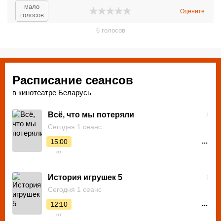
В холле кинотеатра гости смогут порадовать себя
мало
Оцените
закусками и напитками из кинобара. Также в «Беларуси» с
голосов
2012 года можно посмотреть кино в формате 3D.
6
голосов
Расписание сеансов
в кинотеатре Беларусь
Всё, что мы потеряли
Сегодня 1 сеанс
...
15:00
от
История игрушек 5
Сегодня 1 сеанс
...
12:10
от