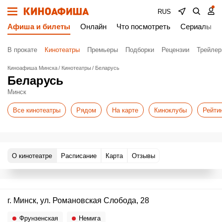
RUS
Афиша и билеты
Онлайн
Что посмотреть
Сериалы
В прокате
Кинотеатры
Премьеры
Подборки
Рецензии
Трейле
Киноафиша Минска
Кинотеатры
Беларусь
Беларусь
Минск
Все кинотеатры
Рядом
На карте
Киноклубы
Рейти
О кинотеатре
Расписание
Карта
Отзывы
г. Минск, ул. Романовская Слобода, 28
Фрунзенская
Немига