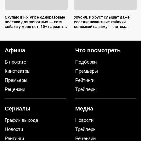
Скупаю в Fix Price одноразовые
Укусил, и хруст слышат даже
пеленки для животных — хотя
соседи: пикантные кабачки
собаки у меня нет: 10+ вариантов
соломкой на зиму — летом
использования их дома и на
закатываю только так
даче
Афиша
Что посмотреть
В прокате
Подборки
Кинотеатры
Премьеры
Премьеры
Рейтинги
Рецензии
Трейлеры
Сериалы
Медиа
График выхода
Новости
Новости
Трейлеры
Рейтинги
Рецензии