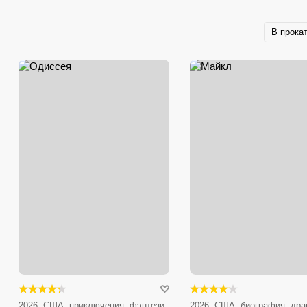
В прока
2026, США, приключения, фэнтези,
2026, США, биография, дра