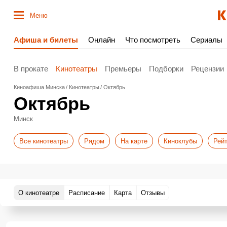
Меню
Афиша и билеты
Онлайн
Что посмотреть
Сериалы
В прокате
Кинотеатры
Премьеры
Подборки
Рецензии
Киноафиша Минска
Кинотеатры
Октябрь
Октябрь
Минск
Все кинотеатры
Рядом
На карте
Киноклубы
Рейт
О кинотеатре
Расписание
Карта
Отзывы