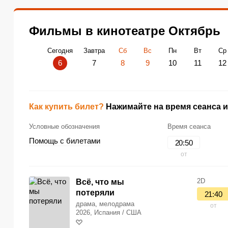
Фильмы в кинотеатре Октябрь
Сегодня
Завтра
Сб
Вс
Пн
Вт
Ср
6
7
8
9
10
11
12
Как купить билет?
Нажимайте на время сеанса и
Условные обозначения
Время сеанса
Помощь с билетами
20:50
от
2D
Всё, что мы
потеряли
21:40
драма, мелодрама
от
2026, Испания / США