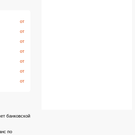
от
от
от
от
от
от
от
лет банковской
анс по