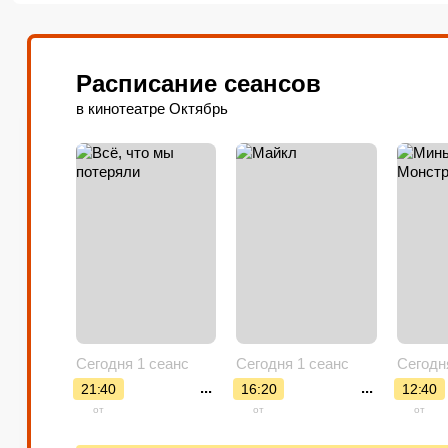
столице. Здесь находятся два хол
За долгие годы работы в «Октябре
как интерьера, так и оборудования.
Расписание сеансов
в кинотеатре Октябрь
Сегодня 1 сеанс
Сегодня 1 сеанс
Сегодн
...
...
21:40
16:20
12:40
от
от
от