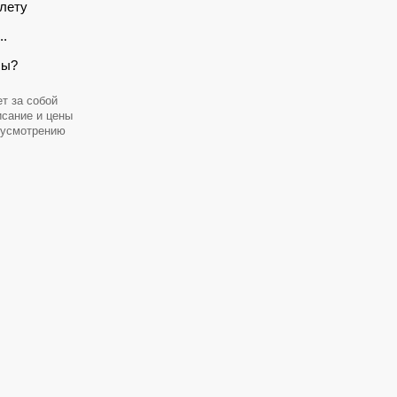
лету
..
сы?
т за собой
исание и цены
 усмотрению