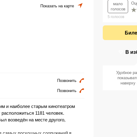
Оц
мало
Показать на карте
голосов
5
голосов
Биле
В из
Удобное р
показыват
Позвонить
наверху 
Позвонить
м и наиболее старым кинотеатром
т расположиться 1181 человек.
был возведён на месте другого,
из самых роскошных сооружений в