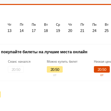
Чт
Пт
Пн
Вт
Ср
Чт
Пт
Пн
Вт
13
14
17
18
19
20
21
24
25
 покупайте билеты на лучшие места онлайн
Сеанс начался
Можно купить билет
Низкая цен
20:50
20:50
20:50
от
от