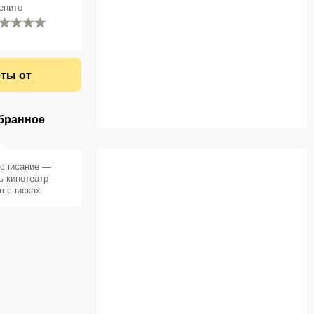
ените
ты от
бранное
асписание —
ь кинотеатр
в списках