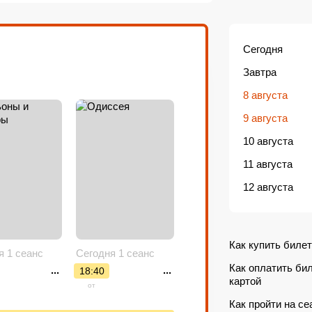
ла, зимний сад и работает большой бар.
» неоднократно производился ремонт
Сегодня
Завтра
8 августа
9 августа
10 августа
11 августа
12 августа
Как купить билет
я 1 сеанс
Сегодня 1 сеанс
Как оплатить би
...
...
18:40
картой
от
Как пройти на се