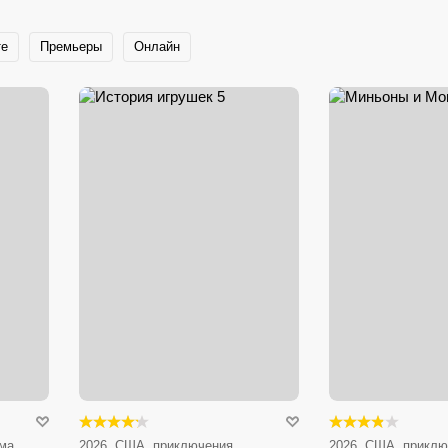
те
Премьеры
Онлайн
ма,
2026, США, приключения,
2026, США, приклю