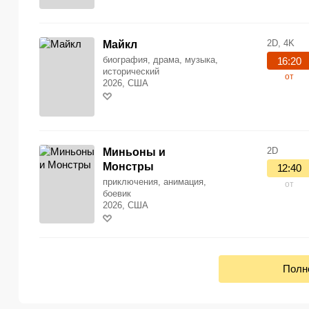
2D, 4K
Майкл
биография, драма, музыка,
16:20
исторический
от
2026, США
2D
Миньоны и
Монстры
12:40
приключения, анимация,
от
боевик
2026, США
Полн