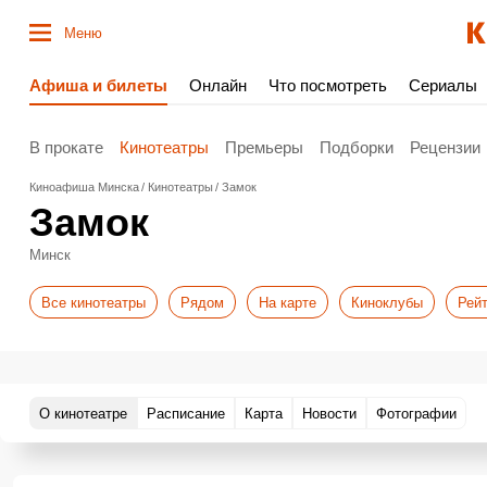
Меню
Афиша и билеты
Онлайн
Что посмотреть
Сериалы
В прокате
Кинотеатры
Премьеры
Подборки
Рецензии
Киноафиша Минска
Кинотеатры
Замок
Замок
Минск
Все кинотеатры
Рядом
На карте
Киноклубы
Рейт
О кинотеатре
Расписание
Карта
Новости
Фотографии