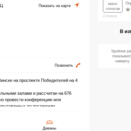
Оц
мало
ТЦ
Показать на карте
голосов
2
голоса
В из
Удобное р
показыват
наверху 
Позвонить
инске на проспекте Победителей на 4
ельными залами и рассчитан на 676
но провести конференцию или
борудованных по последним
 для комфортного отдыха и просмотра
гкие кресла с высокими спинками,
ем для напитков, на последних рядах
Диваны