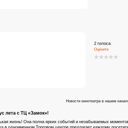
льные диваны «love-seats».
2
голоса
Оцените
Новости кинотеатра в нашем канал
с лета с ТЦ «Замок»!
нькая жизнь! Она полна ярких событий и незабываемых моменто
к» в одноименном Торговом центре предлагает каждому посетит