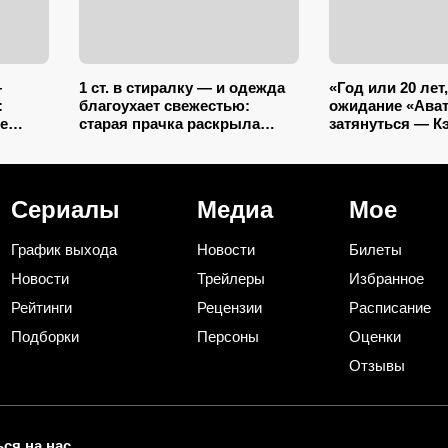
—
1 ст. в стиралку — и одежда
«Год или 20 лет,
:
благоухает свежестью:
ожидание «Ават
е
старая прачка раскрыла
затянуться — К
секрет, что добавить в
задумал уйти н
барабан вместе с порошком
Сериалы
Медиа
Мое
График выхода
Новости
Билеты
Новости
Трейлеры
Избранное
Рейтинги
Рецензии
Расписание
Подборки
Персоны
Оценки
Отзывы
ся на нас