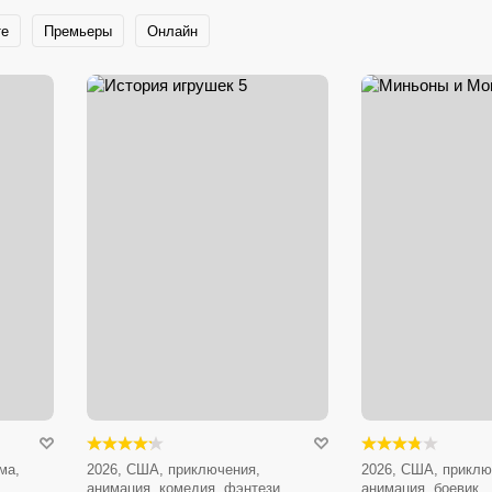
те
Премьеры
Онлайн
ма,
2026, США, приключения,
2026, США, приклю
анимация, комедия, фэнтези,
анимация, боевик