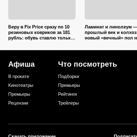
Беру в Fix Price сразу по 10
Ламинат и линолеум 
резиновых ковриков за 181
прошлый век и колхоз
рубль: обувь ставлю только
новый «вечный» пол н
на один из них — нашла еще
разбухает от воды и
7 необычных применений
выглядит на миллион
Афиша
Что посмотреть
В прокате
Подборки
Кинотеатры
Премьеры
Премьеры
Рейтинги
Рецензии
Трейлеры
Скачать приложение
Подписать