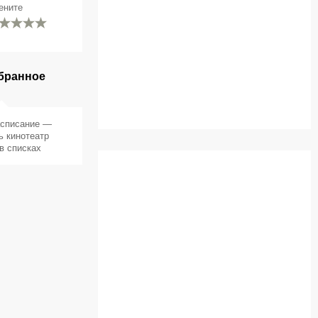
ените
бранное
асписание —
ь кинотеатр
в списках