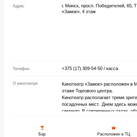
г. Минск, просп. Победителей, 65, 
Адрес
«Замок», 4 этаж
+375 (17) 309-54-50
/ касса
Телефон
О кинотеатре
Кинотеатр «Замок» расположен в М
этаже Торгового центра.
Кинотеатр располагает тремя зрит
посадочных мест. Днем здесь мож
семинар. В современных залах, о
технологиям, созданы все условия
новинок кино.Широкие проходы, мя
удобные подлокотники с отверстви
Бар
Расположен в ТЦ