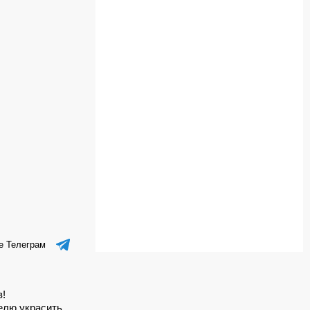
е Телеграм
в!
елю украсить