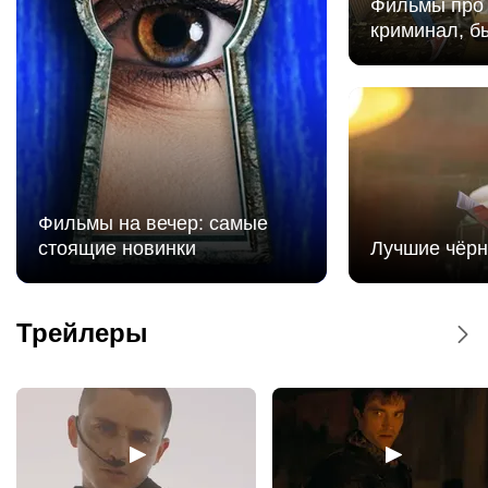
Фильмы про 
криминал, б
Фильмы на вечер: самые
стоящие новинки
Лучшие чёр
Мстители: Доктор Дум - Дублированный
трейлер
Трейлеры
Мстители: Доктор Дум