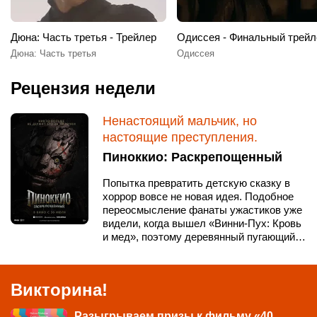
Дюна: Часть третья - Трейлер
Одиссея - Финальный трейл
Дюна: Часть третья
Одиссея
Рецензия недели
Ненастоящий мальчик, но
настоящие преступления.
Пиноккио: Раскрепощенный
Попытка превратить детскую сказку в
хоррор вовсе не новая идея. Подобное
переосмысление фанаты ужастиков уже
видели, когда вышел «Винни-Пух: Кровь
и мед», поэтому деревянный пугающий…
Викторина!
Разыгрываем призы к фильму «40