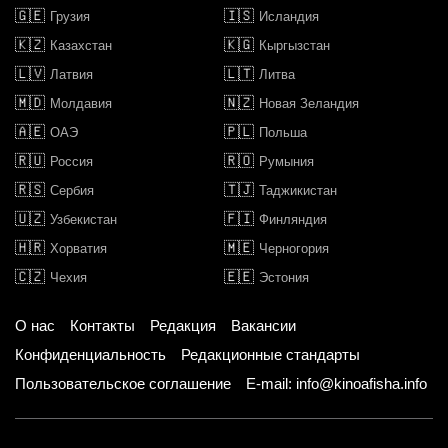
🇬🇪
🇮🇸
Грузия
Исландия
🇰🇿
🇰🇬
Казахстан
Кыргызстан
🇱🇻
🇱🇹
Латвия
Литва
🇲🇩
🇳🇿
Молдавия
Новая Зеландия
🇦🇪
🇵🇱
ОАЭ
Польша
🇷🇺
🇷🇴
Россия
Румыния
🇷🇸
🇹🇯
Сербия
Таджикистан
🇺🇿
🇫🇮
Узбекистан
Финляндия
🇭🇷
🇲🇪
Хорватия
Черногория
🇨🇿
🇪🇪
Чехия
Эстония
О нас
Контакты
Редакция
Вакансии
Конфиденциальность
Редакционные стандарты
Пользовательское соглашение
E-mail: info@kinoafisha.info