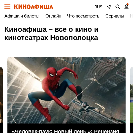
RUS
Афиша и билеты
Онлайн
Что посмотреть
Сериалы
Н
Киноафиша – все о кино и
кинотеатрах Новополоцка
«Человек-паук: Новый день »: Рецензия