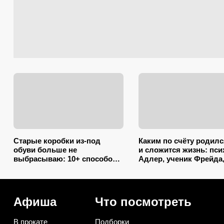
Старые коробки из-под
Каким по счёту родилс
обуви больше не
и сложится жизнь: пси
выбрасываю: 10+ способов
Адлер, ученик Фрейда
навести порядок дома и
объяснил, как очеред
спасти грядки бесплатно
влияет на судьбу
Афиша
Что посмотреть
В прокате
Подборки