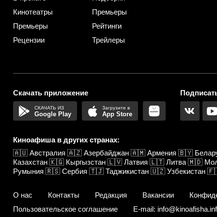
Кинотеатры
Премьеры
Премьеры
Рейтинги
Рецензии
Трейлеры
Скачать приложение
Подписать
Google Play
App Store
Киноафиша в других странах:
🇦🇺
Австралия
🇦🇿
Азербайджан
🇦🇲
Армения
🇧🇾
Белар
Казахстан
🇰🇬
Кыргызстан
🇱🇻
Латвия
🇱🇹
Литва
🇲🇩
Мо
Румыния
🇷🇸
Сербия
🇹🇯
Таджикистан
🇺🇿
Узбекистан
🇫
О нас
Контакты
Редакция
Вакансии
Конфид
Пользовательское соглашение
E-mail: info@kinoafisha.in