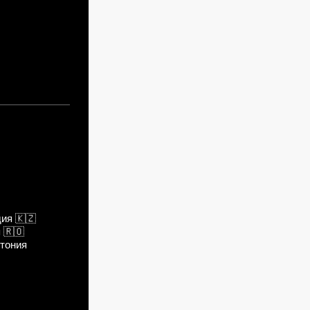
дия
🇰🇿
я
🇷🇴
тония