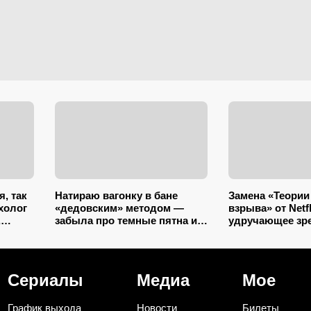
я, так
Натираю вагонку в бане
Замена «Теории
холог
«дедовским» методом —
взрыва» от Netfl
,
забыла про темные пятна и
удручающее зр
ность
плесень навсегда: так
откуда миллиар
просто, что грех не
просмотра у эт
попробовать
Сериалы
Медиа
Мое
График выхода
Новости
Билеты