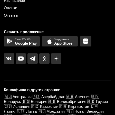
Расписание
Оценки
Отзывы
Скачать приложение
Google Play
App Store
Киноафиша в других странах:
🇦🇺
Австралия
🇦🇿
Азербайджан
🇦🇲
Армения
🇧🇾
Беларусь
🇧🇬
Болгария
🇬🇧
Великобритания
🇬🇪
Грузия
🇮🇸
Исландия
🇰🇿
Казахстан
🇰🇬
Кыргызстан
🇱🇻
Латвия
🇱🇹
Литва
🇲🇩
Молдавия
🇳🇿
Новая Зеландия