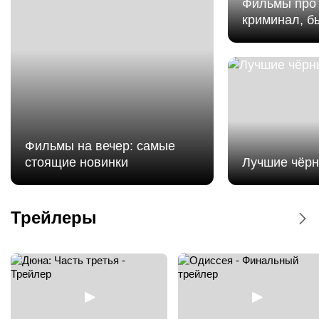
Фильмы про 
криминал, б
Фильмы на вечер: самые
стоящие новинки
Лучшие чёр
Мстители: Доктор Дум - Дублированный
трейлер
Трейлеры
Мстители: Доктор Дум