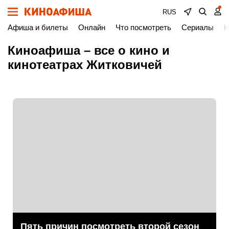
RUS
Афиша и билеты
Онлайн
Что посмотреть
Сериалы
Н
Киноафиша – все о кино и
кинотеатрах Житковичей
Пять причин посмотреть второй сезон