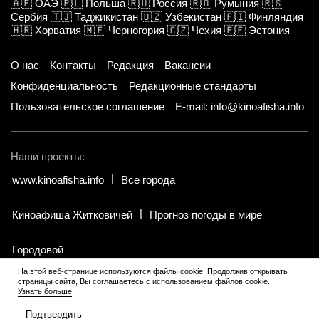
🇦🇪
ОАЭ
🇵🇱
Польша
🇷🇺
Россия
🇷🇴
Румыния
🇷🇸
Сербия
🇹🇯
Таджикистан
🇺🇿
Узбекистан
🇫🇮
Финляндия
🇭🇷
Хорватия
🇲🇪
Черногория
🇨🇿
Чехия
🇪🇪
Эстония
О нас
Контакты
Редакция
Вакансии
Конфиденциальность
Редакционные стандарты
Пользовательское соглашение
E-mail: info@kinoafisha.info
Наши проекты:
www.kinoafisha.info
Все города
Киноафиша Житковичей
Прогноз погоды в мире
Городовой
На этой веб-странице используются файлы cookie. Продолжив открывать
страницы сайта, Вы соглашаетесь с использованием файлов cookie.
© 2002-2026 Все права и материалы принадлежат «Киноафиша».
.
Узнать больше
Копирование информации только с письменного разрешения
редакции.
Подтвердить