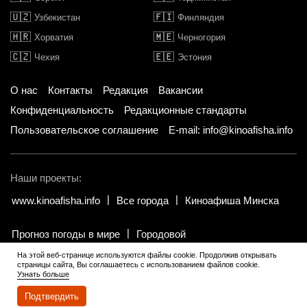
🇺🇿
🇫🇮
Узбекистан
Финляндия
🇭🇷
🇲🇪
Хорватия
Черногория
🇨🇿
🇪🇪
Чехия
Эстония
О нас
Контакты
Редакция
Вакансии
Конфиденциальность
Редакционные стандарты
Пользовательское соглашение
E-mail: info@kinoafisha.info
Наши проекты:
www.kinoafisha.info
Все города
Киноафиша Минска
Прогноз погоды в мире
Городовой
На этой веб-странице используются файлы cookie. Продолжив открывать
страницы сайта, Вы соглашаетесь с использованием файлов cookie.
© 2002-2026 Все права и материалы принадлежат «Киноафиша».
.
Узнать больше
Копирование информации только с письменного разрешения
редакции.
Подтвердить