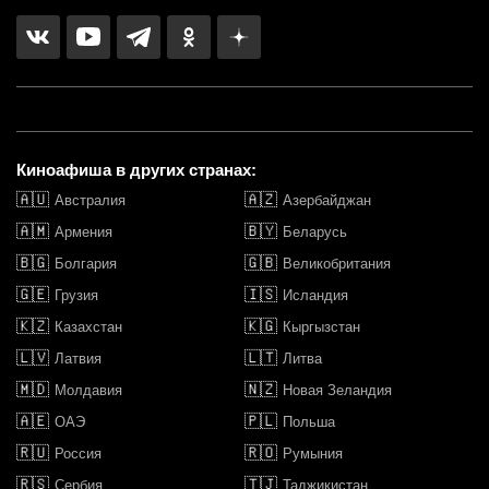
Киноафиша в других странах:
🇦🇺
🇦🇿
Австралия
Азербайджан
🇦🇲
🇧🇾
Армения
Беларусь
🇧🇬
🇬🇧
Болгария
Великобритания
🇬🇪
🇮🇸
Грузия
Исландия
🇰🇿
🇰🇬
Казахстан
Кыргызстан
🇱🇻
🇱🇹
Латвия
Литва
🇲🇩
🇳🇿
Молдавия
Новая Зеландия
🇦🇪
🇵🇱
ОАЭ
Польша
🇷🇺
🇷🇴
Россия
Румыния
🇷🇸
🇹🇯
Сербия
Таджикистан