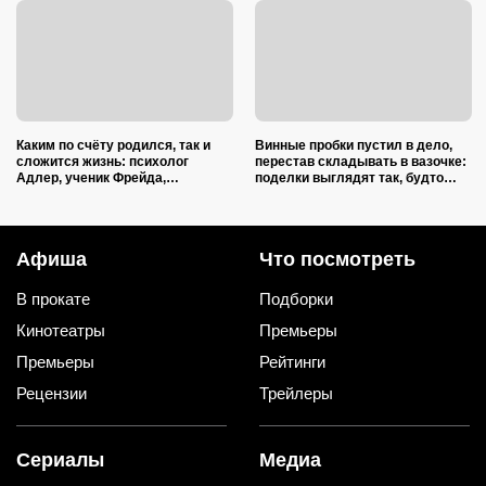
Каким по счёту родился, так и
Винные пробки пустил в дело,
сложится жизнь: психолог
перестав складывать в вазочке:
Адлер, ученик Фрейда,
поделки выглядят так, будто
объяснил, как очередность
делали итальянские мастера
влияет на судьбу
Афиша
Что посмотреть
В прокате
Подборки
Кинотеатры
Премьеры
Премьеры
Рейтинги
Рецензии
Трейлеры
Сериалы
Медиа