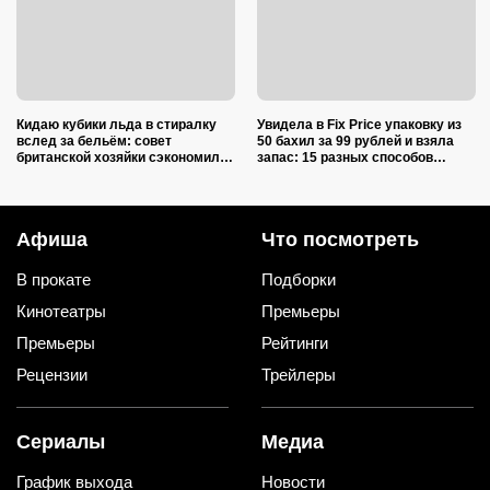
Кидаю кубики льда в стиралку
Увидела в Fix Price упаковку из
вслед за бельём: совет
50 бахил за 99 рублей и взяла
британской хозяйки сэкономил
запас: 15 разных способов
кучу времени (и немного денег)
использовать их дома и на даче
Афиша
Что посмотреть
В прокате
Подборки
Кинотеатры
Премьеры
Премьеры
Рейтинги
Рецензии
Трейлеры
Сериалы
Медиа
График выхода
Новости