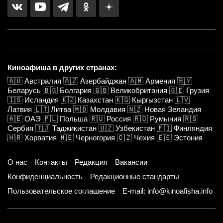
Киноафиша в других странах:
🇦🇺
Австралия
🇦🇿
Азербайджан
🇦🇲
Армения
🇧🇾
Беларусь
🇧🇬
Болгария
🇬🇧
Великобритания
🇬🇪
Грузия
🇮🇸
Исландия
🇰🇿
Казахстан
🇰🇬
Кыргызстан
🇱🇻
Латвия
🇱🇹
Литва
🇲🇩
Молдавия
🇳🇿
Новая Зеландия
🇦🇪
ОАЭ
🇵🇱
Польша
🇷🇺
Россия
🇷🇴
Румыния
🇷🇸
Сербия
🇹🇯
Таджикистан
🇺🇿
Узбекистан
🇫🇮
Финляндия
🇭🇷
Хорватия
🇲🇪
Черногория
🇨🇿
Чехия
🇪🇪
Эстония
О нас
Контакты
Редакция
Вакансии
Конфиденциальность
Редакционные стандарты
Пользовательское соглашение
E-mail: info@kinoafisha.info