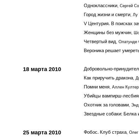
Одноклассники
, Сергей С
Город жизни и смерти
, Лу
V Центурия. В поисках з
Женщины без мужчин
, Ш
Четвертый вид
, Олатунде
Вероника решает умерет
18 марта 2010
Добровольно-принудител
Как приручить дракона
, 
Помни меня
, Аллен Култе
Убийцы вампирш-лесбия
Охотник за головами
, Эн
Звездные собаки: Белка 
25 марта 2010
Фобос. Клуб страха
, Олег