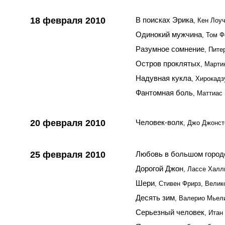
18 февраля 2010
В поисках Эрика
, Кен Лоу
Одинокий мужчина
, Том 
Разумное сомнение
, Пит
Остров проклятых
, Марти
Надувная кукла
, Хирокадз
Фантомная боль
, Маттиас
20 февраля 2010
Человек-волк
, Джо Джонс
25 февраля 2010
Любовь в большом город
Дорогой Джон
, Лассе Хал
Шери
, Стивен Фрирз, Велик
Десять зим
, Валерио Мьели
Серьезный человек
, Итан