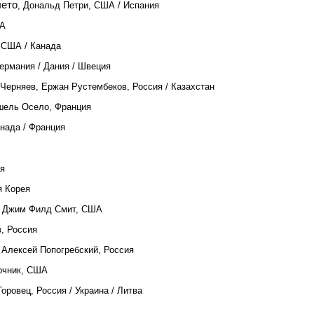
лето
, Дональд Петри, США / Испания
ША
, США / Канада
Германия / Дания / Швеция
 Черняев, Ержан Рустембеков, Россия / Казахстан
шель Осело, Франция
анада / Франция
ия
я Корея
, Джим Филд Смит, США
в, Россия
, Алексей Попогребский, Россия
очник, США
Горовец, Россия / Украина / Литва