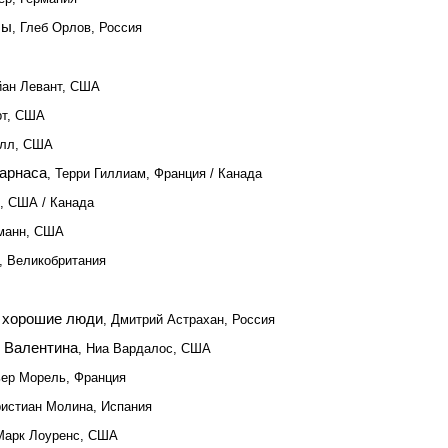
бы
, Глеб Орлов, Россия
йан Левант, США
рт, США
елл, США
арнаса
, Терри Гиллиам, Франция / Канада
, США / Канада
кманн, США
, Великобритания
и хорошие люди
, Дмитрий Астрахан, Россия
о Валентина
, Ниа Вардалос, США
ьер Морель, Франция
ристиан Молина, Испания
Марк Лоуренс, США