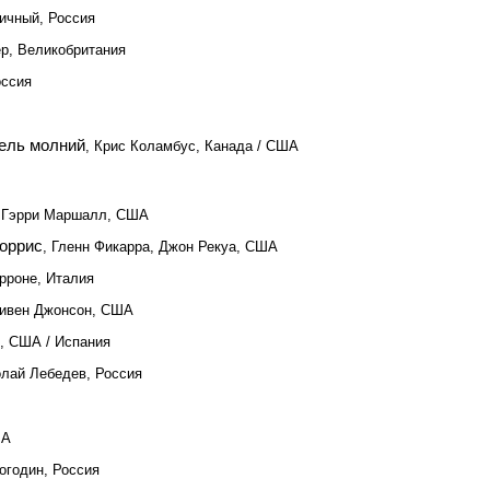
ичный, Россия
ер, Великобритания
оссия
тель молний
, Крис Коламбус, Канада / США
, Гэрри Маршалл, США
оррис
, Гленн Фикарра, Джон Рекуа, США
арроне, Италия
тивен Джонсон, США
, США / Испания
олай Лебедев, Россия
ША
огодин, Россия