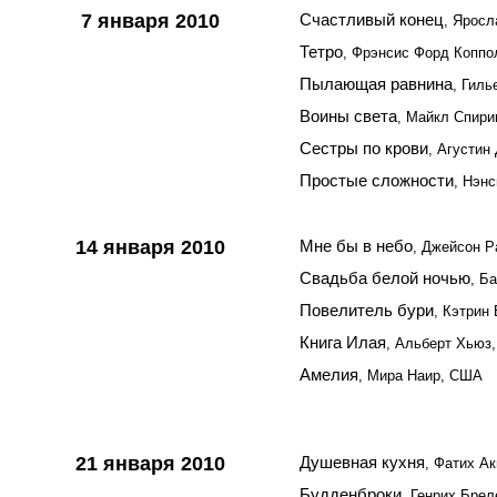
7 января 2010
Счастливый конец
, Яросл
Тетро
, Фрэнсис Форд Коппол
Пылающая равнина
, Гил
Воины света
, Майкл Спири
Сестры по крови
, Агустин
Простые сложности
, Нэн
14 января 2010
Мне бы в небо
, Джейсон 
Свадьба белой ночью
, Б
Повелитель бури
, Кэтрин
Книга Илая
, Альберт Хьюз
Амелия
, Мира Наир, США
21 января 2010
Душевная кухня
, Фатих Ак
Будденброки
, Генрих Брел