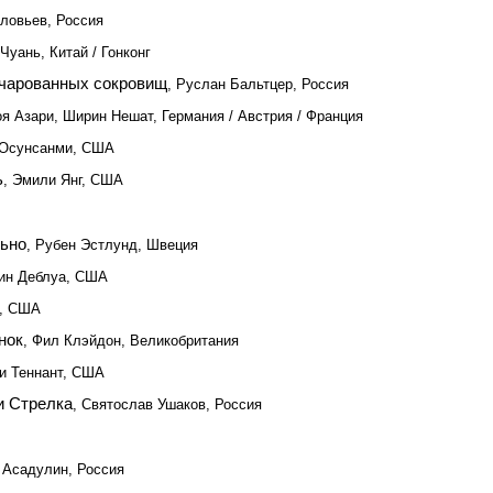
оловьев, Россия
 Чуань, Китай / Гонконг
ачарованных сокровищ
, Руслан Бальтцер, Россия
оя Азари, Ширин Нешат, Германия / Австрия / Франция
 Осунсанми, США
ь
, Эмили Янг, США
ьно
, Рубен Эстлунд, Швеция
Дин Деблуа, США
р, США
нок
, Фил Клэйдон, Великобритания
ди Теннант, США
и Стрелка
, Святослав Ушаков, Россия
 Асадулин, Россия