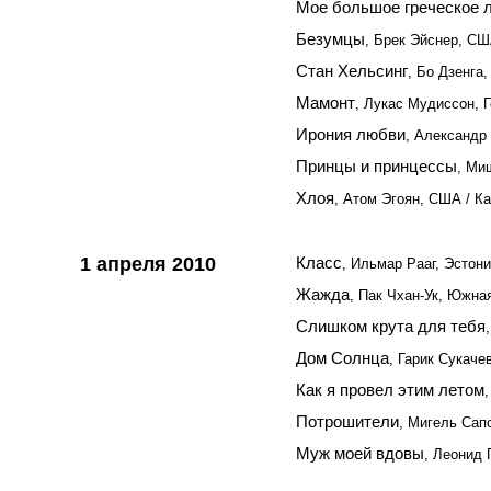
Мое большое греческое 
Безумцы
, Брек Эйснер, С
Стан Хельсинг
, Бо Дзенга
Мамонт
, Лукас Мудиссон, 
Ирония любви
, Александр
Принцы и принцессы
, Ми
Хлоя
, Атом Эгоян, США / К
1 апреля 2010
Класс
, Ильмар Рааг, Эстон
Жажда
, Пак Чхан-Ук, Южна
Слишком крута для тебя
Дом Солнца
, Гарик Сукаче
Как я провел этим летом
Потрошители
, Мигель Сап
Муж моей вдовы
, Леонид 