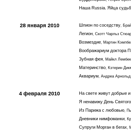
Наша Russia. Яйца судь
28 января 2010
Шпион по соседству
, Бра
Легион
, Скотт Чарльз Стюа
Возмездие
, Мартин Кэмпб
Воображариум доктора П
Зубная фея
, Майкл Лембек
Материнство
, Кэтерин Ди
Аквариум
, Андреа Арнольд
4 февраля 2010
На свете живут добрые 
Я ненавижу День Святог
Из Парижа с любовью
, П
Дневники нимфоманки
, К
Супруги Морган в бегах
, 