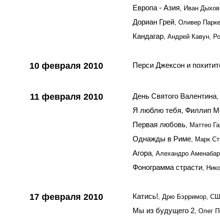
Европа - Азия
, Иван Дыхов
Дориан Грей
, Оливер Парк
Кандагар
, Андрей Кавун, Р
10 февраля 2010
Перси Джексон и похити
11 февраля 2010
День Святого Валентина
Я люблю тебя, Филлип М
Первая любовь
, Маттео Г
Однажды в Риме
, Марк С
Агора
, Алехандро Аменабар
Фонограмма страсти
, Ник
17 февраля 2010
Катись!
, Дрю Бэрримор, С
Мы из будущего 2
, Олег П