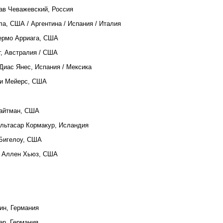
ав Чеважевский, Россия
а, США / Аргентина / Испания / Италия
ьермо Арриага, США
г, Австралия / США
 Диас Янес, Испания / Мексика
си Мейерс, США
Райтман, США
альтасар Кормакур, Исландия
 Бигелоу, США
, Аллен Хьюз, США
ин, Германия
ер, Германия