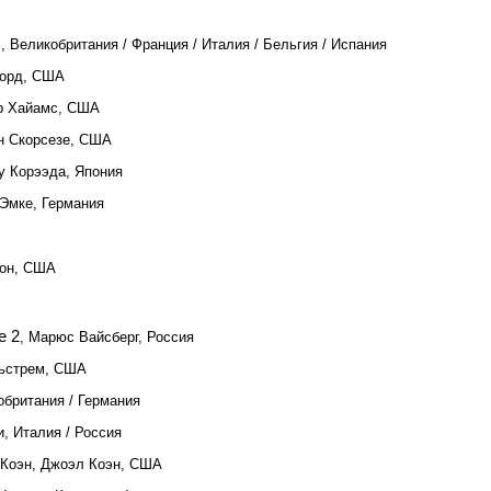
ч, Великобритания / Франция / Италия / Бельгия / Испания
Форд, США
ер Хайамс, США
н Скорсезе, США
у Корээда, Япония
 Эмке, Германия
тон, США
е 2
, Марюс Вайсберг, Россия
льстрем, США
обритания / Германия
, Италия / Россия
 Коэн, Джоэл Коэн, США