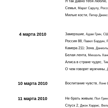
Я так давно тебя люблю
,
Семья
, Марат Сарулу, Росс
Милые кости
, Питер Джекс
4 марта 2010
Замерзшие
, Адам Грин, С
Россия 88
, Павел Бардин, 
Камера 211: Зона
, Даниэл
Белая лента
, Михаэль Хане
Алиса в стране чудес
, Т
О чем говорят мужчины
,
10 марта 2010
Воспитание чувств
, Лоне
11 марта 2010
Не брать живым
, Пол Гри
Спуск 2
, Джон Харрис, Вел