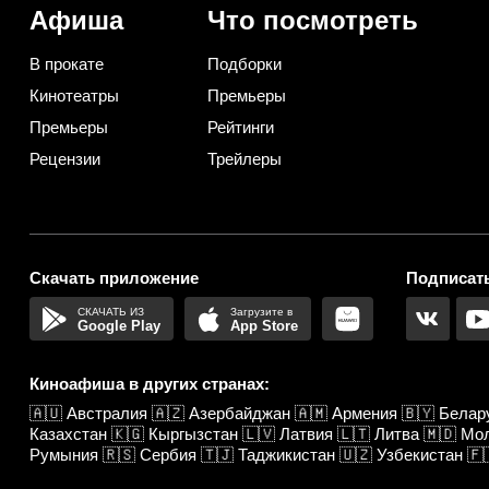
Афиша
Что посмотреть
В прокате
Подборки
Кинотеатры
Премьеры
Премьеры
Рейтинги
Рецензии
Трейлеры
Скачать приложение
Подписать
Google Play
App Store
Киноафиша в других странах:
🇦🇺
Австралия
🇦🇿
Азербайджан
🇦🇲
Армения
🇧🇾
Белар
Казахстан
🇰🇬
Кыргызстан
🇱🇻
Латвия
🇱🇹
Литва
🇲🇩
Мо
Румыния
🇷🇸
Сербия
🇹🇯
Таджикистан
🇺🇿
Узбекистан
🇫