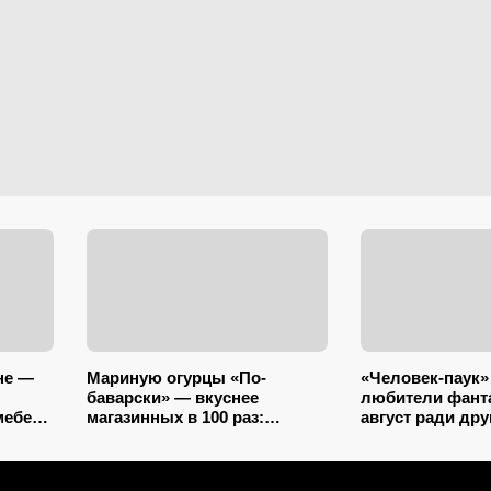
не —
Мариную огурцы «По-
«Человек-паук»
баварски» — вкуснее
любители фант
мебель
магазинных в 100 раз:
август ради дру
зится
прозрачный рассол,
фильма с Энн Х
минимум уксуса и звонкий
динозаврами
хруст зимой