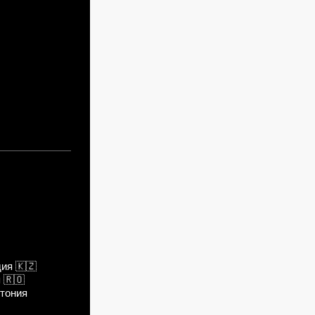
дия
🇰🇿
я
🇷🇴
тония