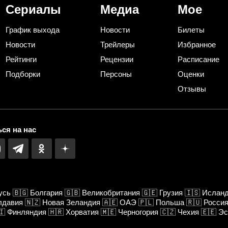
Сериалы
Медиа
Мое
График выхода
Новости
Билеты
Новости
Трейлеры
Избранное
Рейтинги
Рецензии
Расписание
Подборки
Персоны
Оценки
Отзывы
ся на нас
усь
🇧🇬
Болгария
🇬🇧
Великобритания
🇬🇪
Грузия
🇮🇸
Ислан
лдавия
🇳🇿
Новая Зеландия
🇦🇪
ОАЭ
🇵🇱
Польша
🇷🇺
Росси
🇮
Финляндия
🇭🇷
Хорватия
🇲🇪
Черногория
🇨🇿
Чехия
🇪🇪
Эс