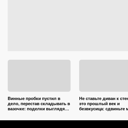
Винные пробки пустил в
Не ставьте диван к сте
дело, перестав складывать в
это прошлый век и
вазочке: поделки выглядят
безвкусица: сдвиньте 
так, будто делали
так, и комната преобра
итальянские мастера
как после ремонта