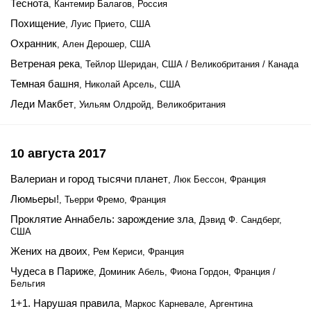
Теснота
, Кантемир Балагов, Россия
Похищение
, Луис Прието, США
Охранник
, Ален Дерошер, США
Ветреная река
, Тейлор Шеридан, США / Великобритания / Канада
Темная башня
, Николай Арсель, США
Леди Макбет
, Уильям Олдройд, Великобритания
10 августа 2017
Валериан и город тысячи планет
, Люк Бессон, Франция
Люмьеры!
, Тьерри Фремо, Франция
Проклятие Аннабель: зарождение зла
, Дэвид Ф. Сандберг,
США
Жених на двоих
, Рем Кериси, Франция
Чудеса в Париже
, Доминик Абель, Фиона Гордон, Франция /
Бельгия
1+1. Нарушая правила
, Маркос Карневале, Аргентина