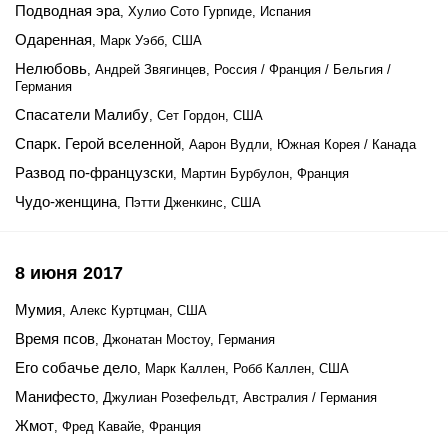
Подводная эра
, Хулио Сото Гурпиде, Испания
Одаренная
, Марк Уэбб, США
Нелюбовь
, Андрей Звягинцев, Россия / Франция / Бельгия /
Германия
Спасатели Малибу
, Сет Гордон, США
Спарк. Герой вселенной
, Аарон Вудли, Южная Корея / Канада
Развод по-французски
, Мартин Бурбулон, Франция
Чудо-женщина
, Пэтти Дженкинс, США
8 июня 2017
Мумия
, Алекс Куртцман, США
Время псов
, Джонатан Мостоу, Германия
Его собачье дело
, Марк Каллен, Робб Каллен, США
Манифесто
, Джулиан Розефельдт, Австралия / Германия
Жмот
, Фред Кавайе, Франция