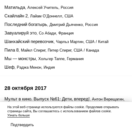
Матильда
, Алексей Учитель, Россия
Скайлайн 2
, Лайам О’Доннелл, США
Последний богатырь
, Дмитрий Дьяченко, Россия
Завуалируй это
, Со Абади, Франция
Шанхайский перевозчик
, Чарльз Мартин, США / Китай
Пила 8
, Майкл Спириг, Питер Спириг, США / Канада
Мы — монстры
, Хольгер Таппе, Германия
Шеф
, Раджа Менон, Индия
28 октября 2017
Мульт в кино. Выпуск №61: Дети, вперед!
, Антон Верещагин,
Полина Грекова, Россия
На этой веб-странице используются файлы cookie. Продолжив открывать
страницы сайта, Вы соглашаетесь с использованием файлов cookie.
Фиксики. Большой секрет
, Андрей Колпин, Иван Пшонкин,
Узнать больше
Васико Бедошвили, Россия
Подтвердить