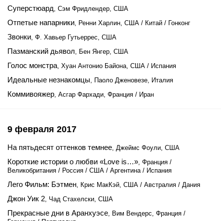
Суперстюард
, Сэм Фридлендер, США
Отпетые напарники
, Ренни Харлин, США / Китай / Гонконг
Звонки
, Ф. Хавьер Гутьеррес, США
Пазманский дьявол
, Бен Янгер, США
Голос монстра
, Хуан Антонио Байона, США / Испания
Идеальные незнакомцы
, Паоло Дженовезе, Италия
Коммивояжер
, Асгар Фархади, Франция / Иран
9 февраля 2017
На пятьдесят оттенков темнее
, Джеймс Фоули, США
Короткие истории о любви «Love is…»
, Франция /
Великобритания / Россия / США / Аргентина / Испания
Лего Фильм: Бэтмен
, Крис МакКэй, США / Австралия / Дания
Джон Уик 2
, Чад Стахелски, США
Прекрасные дни в Аранхуэсе
, Вим Вендерс, Франция /