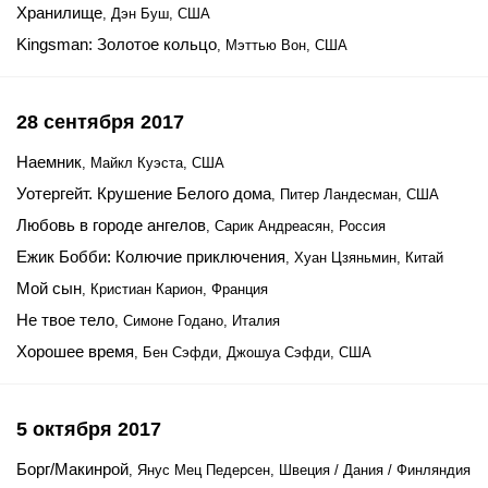
Хранилище
, Дэн Буш, США
Kingsman: Золотое кольцо
, Мэттью Вон, США
28 сентября 2017
Наемник
, Майкл Куэста, США
Уотергейт. Крушение Белого дома
, Питер Ландесман, США
Любовь в городе ангелов
, Сарик Андреасян, Россия
Ежик Бобби: Колючие приключения
, Хуан Цзяньмин, Китай
Мой сын
, Кристиан Карион, Франция
Не твое тело
, Симоне Годано, Италия
Хорошее время
, Бен Сэфди, Джошуа Сэфди, США
5 октября 2017
Борг/Макинрой
, Янус Мец Педерсен, Швеция / Дания / Финляндия