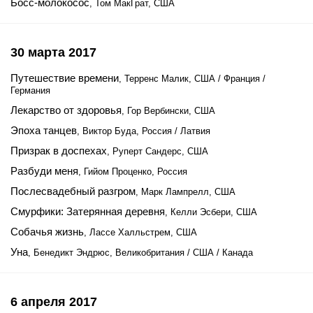
Босс-молокосос
, Том МакГрат, США
30 марта 2017
Путешествие времени
, Терренс Малик, США / Франция /
Германия
Лекарство от здоровья
, Гор Вербински, США
Эпоха танцев
, Виктор Буда, Россия / Латвия
Призрак в доспехах
, Руперт Сандерс, США
Разбуди меня
, Гийом Проценко, Россия
Послесвадебный разгром
, Марк Лампрелл, США
Смурфики: Затерянная деревня
, Келли Эсбери, США
Собачья жизнь
, Лассе Халльстрем, США
Уна
, Бенедикт Эндрюс, Великобритания / США / Канада
6 апреля 2017