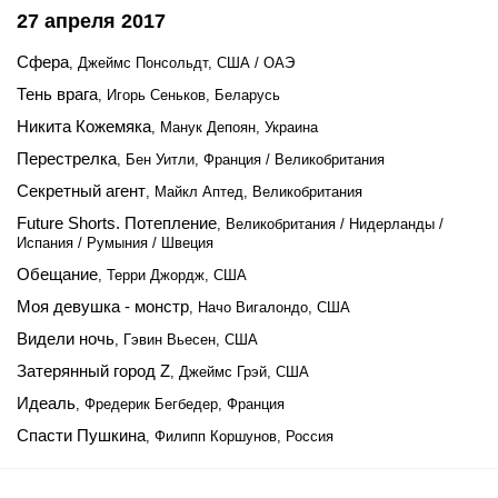
27 апреля 2017
Сфера
, Джеймс Понсольдт, США / ОАЭ
Тень врага
, Игорь Сеньков, Беларусь
Никита Кожемяка
, Манук Депоян, Украина
Перестрелка
, Бен Уитли, Франция / Великобритания
Секретный агент
, Майкл Аптед, Великобритания
Future Shorts. Потепление
, Великобритания / Нидерланды /
Испания / Румыния / Швеция
Обещание
, Терри Джордж, США
Моя девушка - монстр
, Начо Вигалондо, США
Видели ночь
, Гэвин Вьесен, США
Затерянный город Z
, Джеймс Грэй, США
Идеаль
, Фредерик Бегбедер, Франция
Спасти Пушкина
, Филипп Коршунов, Россия