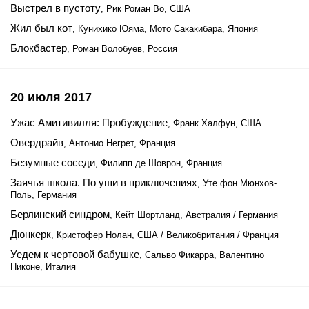
Выстрел в пустоту
, Рик Роман Во, США
Жил был кот
, Кунихико Юяма, Мото Сакакибара, Япония
Блокбастер
, Роман Волобуев, Россия
20 июля 2017
Ужас Амитивилля: Пробуждение
, Франк Халфун, США
Овердрайв
, Антонио Негрет, Франция
Безумные соседи
, Филипп де Шоврон, Франция
Заячья школа. По уши в приключениях
, Уте фон Мюнхов-
Поль, Германия
Берлинский синдром
, Кейт Шортланд, Австралия / Германия
Дюнкерк
, Кристофер Нолан, США / Великобритания / Франция
Уедем к чертовой бабушке
, Сальво Фикарра, Валентино
Пиконе, Италия