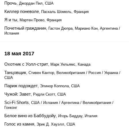
Прочь
, Джордан Пил, США
Киллер поневоле
, Паскаль Шомель, Франция
Я и ты
, Мартен Прово, Франция
Почетный гражданин
, Гастон Дюпра, Мариано Кон, Аргентина /
Испания
18 мая 2017
Охотник с Уолл-стрит
, Марк Уильямс, Канада
Танцовщик
, Стивен Кантор, Великобритания / Россия / Украина /
США
Париж подождет
, Элинор Коппола, США
Чужой: Завет
, Ридли Скотт, США
Sci-Fi Shorts
, США / Испания / Аргентина / Великобритания /
Гонконг
Белое вино из Баббудойу
, Игорь Биддау, Италия
Голос из камня
, Эрик Д. Хауэлл, США