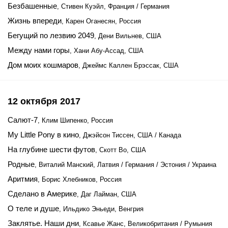
Безбашенные
, Стивен Куэйл, Франция / Германия
Жизнь впереди
, Карен Оганесян, Россия
Бегущий по лезвию 2049
, Дени Вильнев, США
Между нами горы
, Хани Абу-Ассад, США
Дом моих кошмаров
, Джеймс Каллен Брэссак, США
12 октября 2017
Салют-7
, Клим Шипенко, Россия
My Little Pony в кино
, Джэйсон Тиссен, США / Канада
На глубине шести футов
, Скотт Во, США
Родные
, Виталий Манский, Латвия / Германия / Эстония / Украина
Аритмия
, Борис Хлебников, Россия
Сделано в Америке
, Даг Лайман, США
О теле и душе
, Ильдико Эньеди, Венгрия
Заклятье. Наши дни
, Ксавье Жанс, Великобритания / Румыния