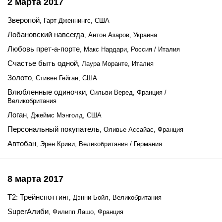
2 марта 2017
Зверопой
, Гарт Дженнингс, США
Лобановский навсегда
, Антон Азаров, Украина
Любовь прет-а-порте
, Макс Нардари, Россия / Италия
Счастье быть одной
, Лаура Моранте, Италия
Золото
, Стивен Гейган, США
Влюбленные одиночки
, Сильви Веред, Франция /
Великобритания
Логан
, Джеймс Мэнголд, США
Персональный покупатель
, Оливье Ассайас, Франция
Автобан
, Эрен Криви, Великобритания / Германия
8 марта 2017
Т2: Трейнспоттинг
, Дэнни Бойл, Великобритания
SuperАлиби
, Филипп Лашо, Франция