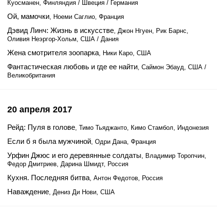
Куосманен, Финляндия / Швеция / Германия
Ой, мамочки
, Ноеми Саглио, Франция
Дэвид Линч: Жизнь в искусстве
, Джон Нгуен, Рик Барнс,
Оливия Неэргор-Хольм, США / Дания
Жена смотрителя зоопарка
, Ники Каро, США
Фантастическая любовь и где ее найти
, Саймон Эбауд, США /
Великобритания
20 апреля 2017
Рейд: Пуля в голове
, Тимо Тьяджанто, Кимо Стамбол, Индонезия
Если б я была мужчиной
, Одри Дана, Франция
Урфин Джюс и его деревянные солдаты
, Владимир Торопчин,
Федор Дмитриев, Дарина Шмидт, Россия
Кухня. Последняя битва
, Антон Федотов, Россия
Наваждение
, Дениз Ди Нови, США