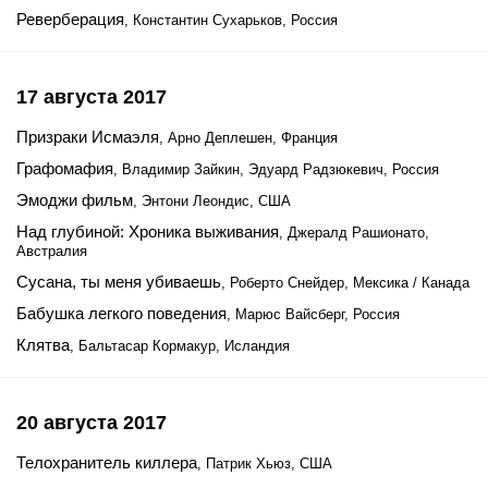
Реверберация
, Константин Сухарьков, Россия
17 августа 2017
Призраки Исмаэля
, Арно Деплешен, Франция
Графомафия
, Владимир Зайкин, Эдуард Радзюкевич, Россия
Эмоджи фильм
, Энтони Леондис, США
Над глубиной: Хроника выживания
, Джералд Рашионато,
Австралия
Сусана, ты меня убиваешь
, Роберто Снейдер, Мексика / Канада
Бабушка легкого поведения
, Марюс Вайсберг, Россия
Клятва
, Бальтасар Кормакур, Исландия
20 августа 2017
Телохранитель киллера
, Патрик Хьюз, США