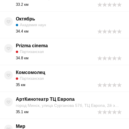
33.2 км
Октябрь
Академия наук
34.4 км
Prizma cinema
Партизанская
34.8 км
Комсомолец
Партизанская
35 км
АртКинотеатр ТЦ Европа
город Минск, улица Сурганова 57б, ТЦ Европа, 2й этаж
35.1 км
Мир