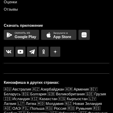
Оценки
Отзывы
Скачать приложение
Google Play
App Store
Киноафиша в других странах:
🇦🇺
Австралия
🇦🇿
Азербайджан
🇦🇲
Армения
🇧🇾
Беларусь
🇧🇬
Болгария
🇬🇧
Великобритания
🇬🇪
Грузия
🇮🇸
Исландия
🇰🇿
Казахстан
🇰🇬
Кыргызстан
🇱🇻
Латвия
🇱🇹
Литва
🇲🇩
Молдавия
🇳🇿
Новая Зеландия
🇦🇪
ОАЭ
🇵🇱
Польша
🇷🇺
Россия
🇷🇴
Румыния
🇷🇸