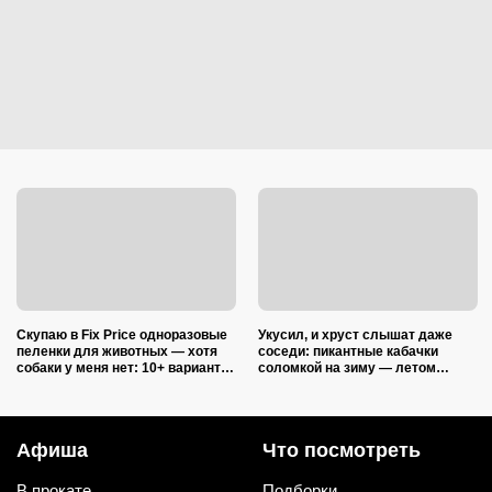
Скупаю в Fix Price одноразовые
Укусил, и хруст слышат даже
пеленки для животных — хотя
соседи: пикантные кабачки
собаки у меня нет: 10+ вариантов
соломкой на зиму — летом
использования их дома и на
закатываю только так
даче
Афиша
Что посмотреть
В прокате
Подборки