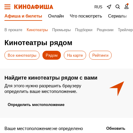
RUS
Афиша и билеты
Онлайн
Что посмотреть
Сериалы
В прокате
Кинотеатры
Премьеры
Подборки
Рецензии
Трейле
Кинотеатры рядом
Все кинотеатры
Рядом
На карте
Рейтинги
Найдите кинотеатры рядом с вами
Для этого нужно разрешить браузеру
определить ваше местоположение.
Определить местоположение
Ваше местоположение:не определено
Обновить