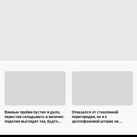
Винные пробки пустил в дело,
Отказался от стеклянной
перестав складывать в вазочке:
перегородки, но и к
поделки выглядят так, будто
целлофановой шторке не
делали итальянские мастера
вернусь: от брызг в ванной в
2026 году спасает такой вариант