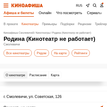
RUS
Афиша и билеты
Онлайн
Что посмотреть
Сериалы
В прокате
Кинотеатры
Премьеры
Подборки
Рецензии
Трейле
Киноафиша Смолевичей
Кинотеатры
Родина (Кинотеатр не работает)
Родина (Кинотеатр не работает)
Смолевичи
Все кинотеатры
Рядом
На карте
Рейтинги
О кинотеатре
Расписание
Карта
г. Смолевичи, ул. Советская, 126