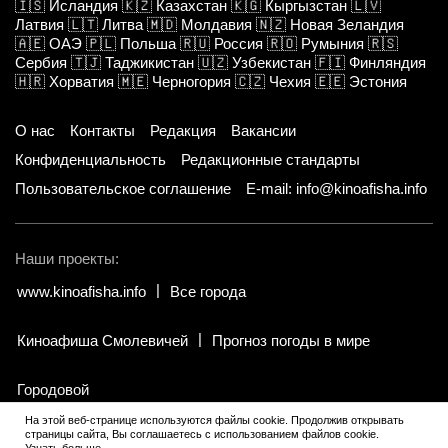
🇮🇸
Исландия
🇰🇿
Казахстан
🇰🇬
Кыргызстан
🇱🇻
Латвия
🇱🇹
Литва
🇲🇩
Молдавия
🇳🇿
Новая Зеландия
🇦🇪
ОАЭ
🇵🇱
Польша
🇷🇺
Россия
🇷🇴
Румыния
🇷🇸
Сербия
🇹🇯
Таджикистан
🇺🇿
Узбекистан
🇫🇮
Финляндия
🇭🇷
Хорватия
🇲🇪
Черногория
🇨🇿
Чехия
🇪🇪
Эстония
О нас
Контакты
Редакция
Вакансии
Конфиденциальность
Редакционные стандарты
Пользовательское соглашение
E-mail: info@kinoafisha.info
Наши проекты:
www.kinoafisha.info
Все города
Киноафиша Смолевичей
Прогноз погоды в мире
Городовой
На этой веб-странице используются файлы cookie. Продолжив открывать
страницы сайта, Вы соглашаетесь с использованием файлов cookie.
© 2002-2026 Все права и материалы принадлежат «Киноафиша».
.