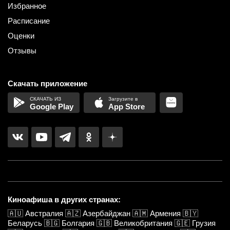
Избранное
Расписание
Оценки
Отзывы
Скачать приложение
Google Play
App Store
Киноафиша в других странах:
🇦🇺
Австралия
🇦🇿
Азербайджан
🇦🇲
Армения
🇧🇾
Беларусь
🇧🇬
Болгария
🇬🇧
Великобритания
🇬🇪
Грузия