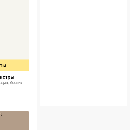
еты
онстры
ация, боевик