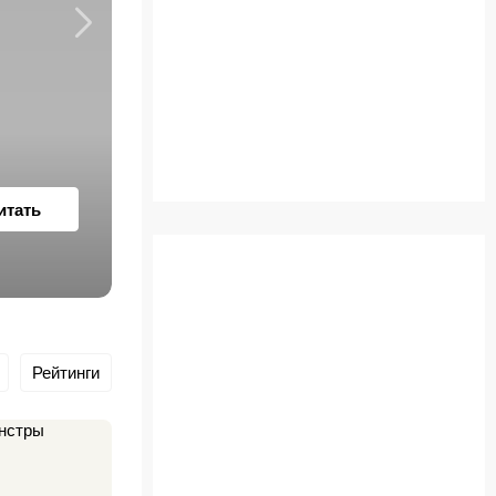
«Человек-паук: Новый де
итать
Рейтинги