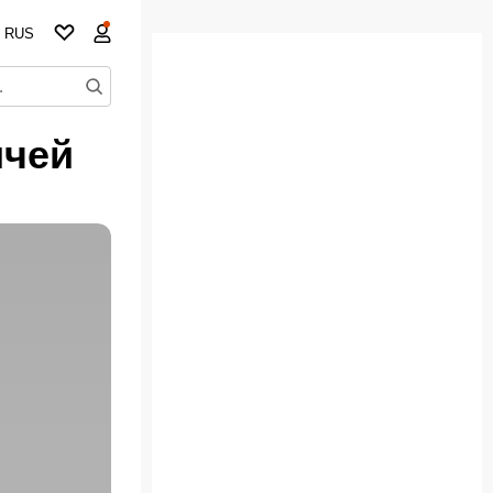
RUS
ичей