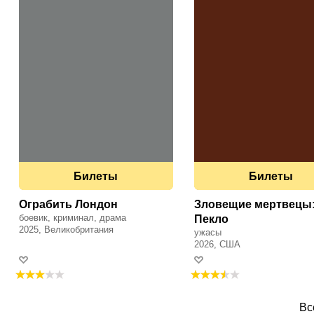
Билеты
Билеты
Ограбить Лондон
Зловещие мертвецы
боевик, криминал, драма
Пекло
2025, Великобритания
ужасы
2026, США
Вс