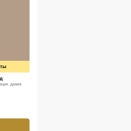
еты
д
ация, драма