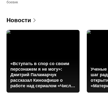
боевик
Новости
«Вступать в спор со своим
персонажем я не могу»:
Ученые 
Дмитрий Паламарчук
шаг ра
рассказал Киноафише о
открыт
работе над сериалом «Число
«Матер
зверя»