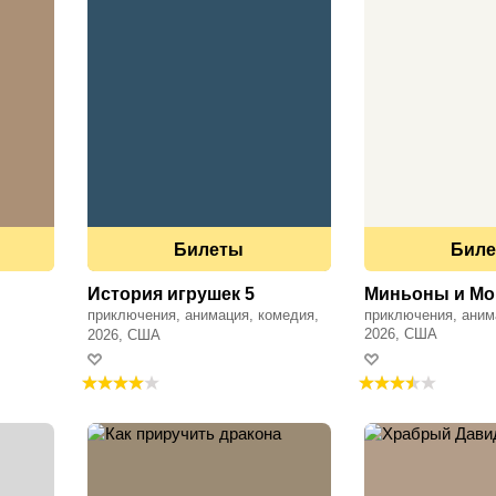
Билеты
Бил
История игрушек 5
Миньоны и М
приключения, анимация, комедия,
приключения, аним
фэнтези, семейный, драма
2026, США
2026, США