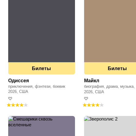
Билеты
Билеты
Одиссея
Майкл
приключения, фэнтези, боевик
биография, драма, музыка,
2026, США
исторический
2026, США