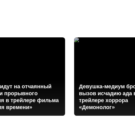
идут на отчаянный
Девушка-медиум бр
ди прорывного
вызов исчадию ада 
ия в трейлере фильма
трейлере хоррора
ия времени»
«Демонолог»