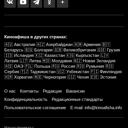
Киноафиша в других странах:
🇦🇺
Австралия
🇦🇿
Азербайджан
🇦🇲
Армения
🇧🇾
Беларусь
🇧🇬
Болгария
🇬🇧
Великобритания
🇬🇪
Грузия
🇮🇸
Исландия
🇰🇿
Казахстан
🇰🇬
Кыргызстан
🇱🇻
Латвия
🇱🇹
Литва
🇲🇩
Молдавия
🇳🇿
Новая Зеландия
🇦🇪
ОАЭ
🇵🇱
Польша
🇷🇺
Россия
🇷🇴
Румыния
🇷🇸
Сербия
🇹🇯
Таджикистан
🇺🇿
Узбекистан
🇫🇮
Финляндия
🇭🇷
Хорватия
🇲🇪
Черногория
🇨🇿
Чехия
🇪🇪
Эстония
О нас
Контакты
Редакция
Вакансии
Конфиденциальность
Редакционные стандарты
Пользовательское соглашение
E-mail: info@kinoafisha.info
Наши проекты: