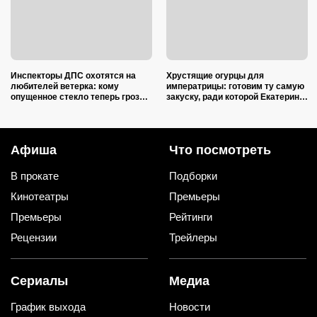
Инспекторы ДПС охотятся на
Хрустящие огурцы для
любителей ветерка: кому
императрицы: готовим ту самую
опущенное стекло теперь грозит
закуску, ради которой Екатерина
лишением прав
II закатывала пирушки
Афиша
Что посмотреть
В прокате
Подборки
Кинотеатры
Премьеры
Премьеры
Рейтинги
Рецензии
Трейлеры
Сериалы
Медиа
График выхода
Новости