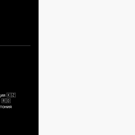
дия
🇰🇿
я
🇷🇴
тония