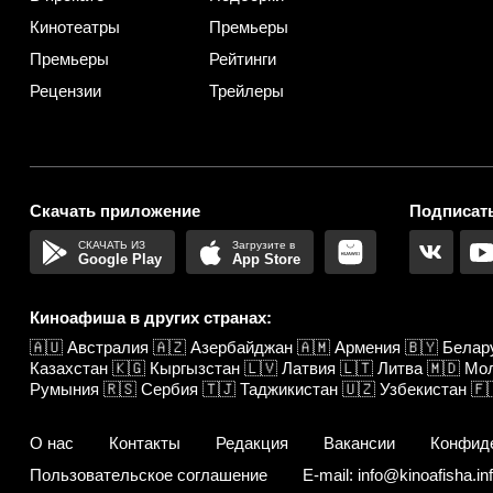
Кинотеатры
Премьеры
Премьеры
Рейтинги
Рецензии
Трейлеры
Скачать приложение
Подписать
Google Play
App Store
Киноафиша в других странах:
🇦🇺
Австралия
🇦🇿
Азербайджан
🇦🇲
Армения
🇧🇾
Белар
Казахстан
🇰🇬
Кыргызстан
🇱🇻
Латвия
🇱🇹
Литва
🇲🇩
Мо
Румыния
🇷🇸
Сербия
🇹🇯
Таджикистан
🇺🇿
Узбекистан
🇫
О нас
Контакты
Редакция
Вакансии
Конфид
Пользовательское соглашение
E-mail: info@kinoafisha.in