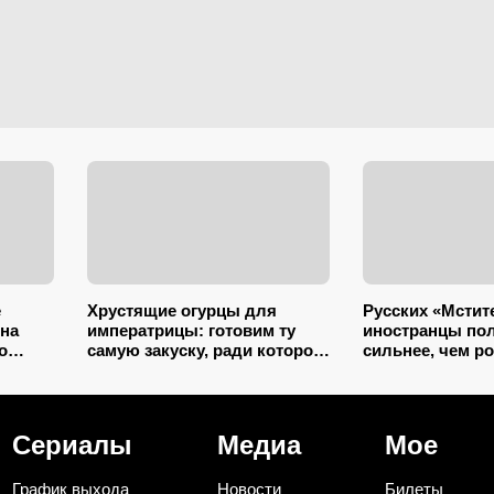
е
Хрустящие огурцы для
Русских «Мстит
на
императрицы: готовим ту
иностранцы по
о
самую закуску, ради которой
сильнее, чем р
Екатерина II закатывала
фильм почти п
пирушки
шедевр Marvel, 
что даже хорош
Сериалы
Медиа
Мое
График выхода
Новости
Билеты