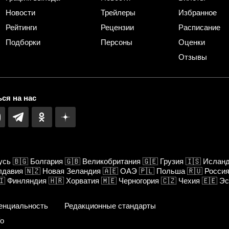
Новости
Трейлеры
Избранное
Рейтинги
Рецензии
Расписание
Подборки
Персоны
Оценки
Отзывы
ся на нас
усь
🇧🇬
Болгария
🇬🇧
Великобритания
🇬🇪
Грузия
🇮🇸
Ислан
лдавия
🇳🇿
Новая Зеландия
🇦🇪
ОАЭ
🇵🇱
Польша
🇷🇺
Росси
🇮
Финляндия
🇭🇷
Хорватия
🇲🇪
Черногория
🇨🇿
Чехия
🇪🇪
Эс
енциальность
Редакционные стандарты
fo