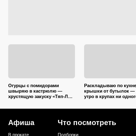
Огурцы с помидорами
Раскладываю по кухн
швыряю в кастрюлю —
крышки от бутылок — 
хрустящую закуску «Тяп-Ляп
утро в крупах ни одног
и готово» стряпаю за 15
жучка: эффект как от
минут: и со стола ее первой
дорогой отравы
сметут
Афиша
Что посмотреть
В прокате
Подборки