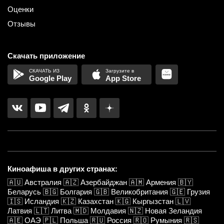
Оценки
Отзывы
Скачать приложение
Google Play
App Store
Киноафиша в других странах:
🇦🇺
Австралия
🇦🇿
Азербайджан
🇦🇲
Армения
🇧🇾
Беларусь
🇧🇬
Болгария
🇬🇧
Великобритания
🇬🇪
Грузия
🇮🇸
Исландия
🇰🇿
Казахстан
🇰🇬
Кыргызстан
🇱🇻
Латвия
🇱🇹
Литва
🇲🇩
Молдавия
🇳🇿
Новая Зеландия
🇦🇪
ОАЭ
🇵🇱
Польша
🇷🇺
Россия
🇷🇴
Румыния
🇷🇸