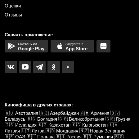
Оценки
Отзывы
Скачать приложение
Google Play
App Store
Киноафиша в других странах:
🇦🇺
Австралия
🇦🇿
Азербайджан
🇦🇲
Армения
🇧🇾
Беларусь
🇧🇬
Болгария
🇬🇧
Великобритания
🇬🇪
Грузия
🇮🇸
Исландия
🇰🇿
Казахстан
🇰🇬
Кыргызстан
🇱🇻
Латвия
🇱🇹
Литва
🇲🇩
Молдавия
🇳🇿
Новая Зеландия
🇦🇪
ОАЭ
🇵🇱
Польша
🇷🇺
Россия
🇷🇴
Румыния
🇷🇸