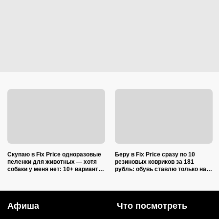
Скупаю в Fix Price одноразовые
Беру в Fix Price сразу по 10
пеленки для животных — хотя
резиновых ковриков за 181
собаки у меня нет: 10+ вариантов
рубль: обувь ставлю только на
использования их дома и на
один из них — нашла еще 7
даче
необычных применений
Афиша
Что посмотреть