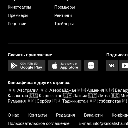
Кинотеатры
Премьеры
Премьеры
Рейтинги
Рецензии
Трейлеры
Скачать приложение
Подписать
Google Play
App Store
Киноафиша в других странах:
🇦🇺
Австралия
🇦🇿
Азербайджан
🇦🇲
Армения
🇧🇾
Белар
Казахстан
🇰🇬
Кыргызстан
🇱🇻
Латвия
🇱🇹
Литва
🇲🇩
Мо
Румыния
🇷🇸
Сербия
🇹🇯
Таджикистан
🇺🇿
Узбекистан
🇫
О нас
Контакты
Редакция
Вакансии
Конфид
Пользовательское соглашение
E-mail: info@kinoafisha.in