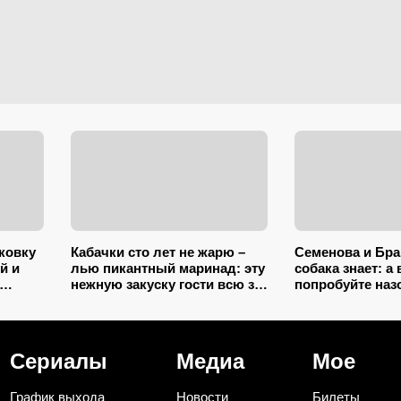
аковку
Кабачки сто лет не жарю –
Семенова и Бра
й и
лью пикантный маринад: эту
собака знает: а
нежную закуску гости всю за
попробуйте наз
ь их
час съедят (рецепт-
ментов из сери
пятиминутка)
фото
Сериалы
Медиа
Мое
График выхода
Новости
Билеты