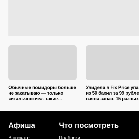
Обычные помидоры больше
Увидела в Fix Price уп
не закатываю — только
из 50 бахил за 99 рубле
«итальянские»: такие
взяла запас: 15 разных
ароматные, что всегда
способов использоват
улетают со стола первыми
дома и на даче
Афиша
Что посмотреть
В прокате
Подборки