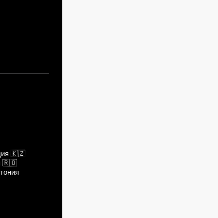
дия
🇰🇿
я
🇷🇴
тония