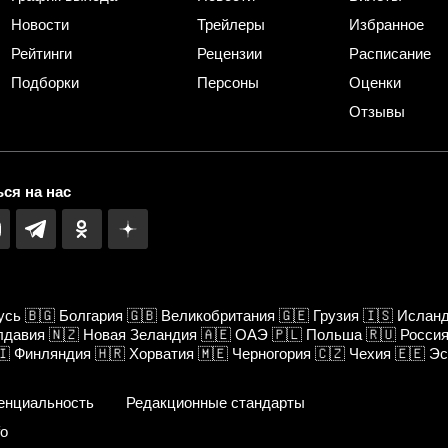
Новости
Трейлеры
Избранное
Рейтинги
Рецензии
Расписание
Подборки
Персоны
Оценки
Отзывы
ся на нас
усь
🇧🇬
Болгария
🇬🇧
Великобритания
🇬🇪
Грузия
🇮🇸
Ислан
лдавия
🇳🇿
Новая Зеландия
🇦🇪
ОАЭ
🇵🇱
Польша
🇷🇺
Росси
🇮
Финляндия
🇭🇷
Хорватия
🇲🇪
Черногория
🇨🇿
Чехия
🇪🇪
Эс
енциальность
Редакционные стандарты
fo