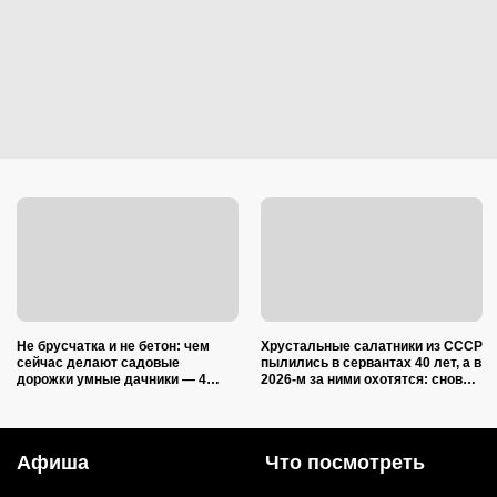
Не брусчатка и не бетон: чем
Хрустальные салатники из СССР
сейчас делают садовые
пылились в сервантах 40 лет, а в
дорожки умные дачники — 4
2026-м за ними охотятся: снова в
практичных варианта
моде и дорожают
Афиша
Что посмотреть