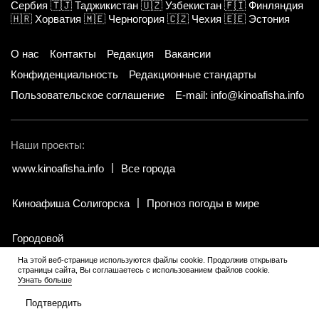
Сербия
🇹🇯
Таджикистан
🇺🇿
Узбекистан
🇫🇮
Финляндия
🇭🇷
Хорватия
🇲🇪
Черногория
🇨🇿
Чехия
🇪🇪
Эстония
О нас
Контакты
Редакция
Вакансии
Конфиденциальность
Редакционные стандарты
Пользовательское соглашение
E-mail: info@kinoafisha.info
Наши проекты:
www.kinoafisha.info
Все города
Киноафиша Солигорска
Прогноз погоды в мире
Городовой
На этой веб-странице используются файлы cookie. Продолжив открывать
страницы сайта, Вы соглашаетесь с использованием файлов cookie.
© 2002-2026 Все права и материалы принадлежат «Киноафиша».
.
Узнать больше
Копирование информации только с письменного разрешения
редакции.
Подтвердить