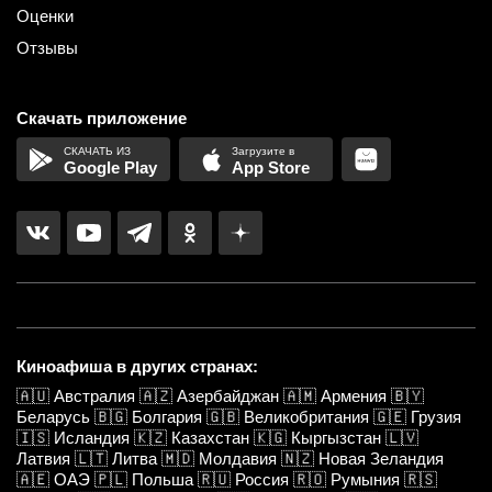
Оценки
Отзывы
Скачать приложение
Google Play
App Store
Киноафиша в других странах:
🇦🇺
Австралия
🇦🇿
Азербайджан
🇦🇲
Армения
🇧🇾
Беларусь
🇧🇬
Болгария
🇬🇧
Великобритания
🇬🇪
Грузия
🇮🇸
Исландия
🇰🇿
Казахстан
🇰🇬
Кыргызстан
🇱🇻
Латвия
🇱🇹
Литва
🇲🇩
Молдавия
🇳🇿
Новая Зеландия
🇦🇪
ОАЭ
🇵🇱
Польша
🇷🇺
Россия
🇷🇴
Румыния
🇷🇸