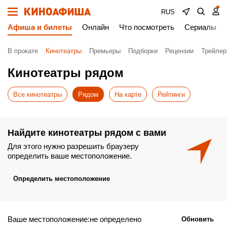
RUS
Афиша и билеты
Онлайн
Что посмотреть
Сериалы
В прокате
Кинотеатры
Премьеры
Подборки
Рецензии
Трейле
Кинотеатры рядом
Все кинотеатры
Рядом
На карте
Рейтинги
Найдите кинотеатры рядом с вами
Для этого нужно разрешить браузеру
определить ваше местоположение.
Определить местоположение
Ваше местоположение:не определено
Обновить