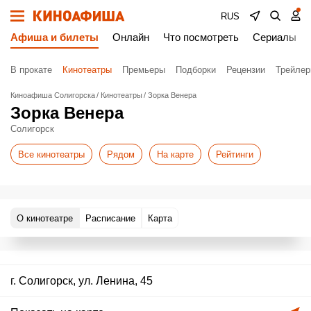
RUS
Афиша и билеты
Онлайн
Что посмотреть
Сериалы
В прокате
Кинотеатры
Премьеры
Подборки
Рецензии
Трейле
Киноафиша Солигорска
Кинотеатры
Зорка Венера
Зорка Венера
Солигорск
Все кинотеатры
Рядом
На карте
Рейтинги
О кинотеатре
Расписание
Карта
г. Солигорск, ул. Ленина, 45