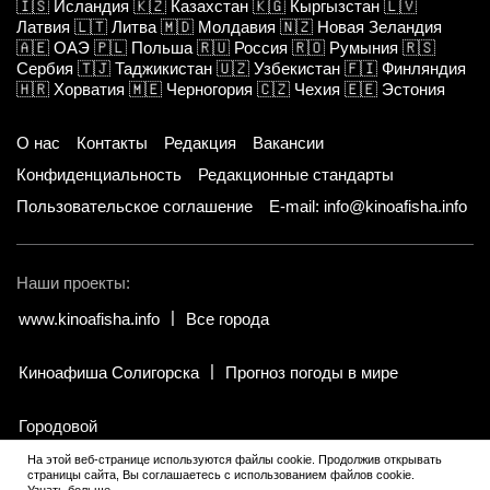
🇮🇸
Исландия
🇰🇿
Казахстан
🇰🇬
Кыргызстан
🇱🇻
Латвия
🇱🇹
Литва
🇲🇩
Молдавия
🇳🇿
Новая Зеландия
🇦🇪
ОАЭ
🇵🇱
Польша
🇷🇺
Россия
🇷🇴
Румыния
🇷🇸
Сербия
🇹🇯
Таджикистан
🇺🇿
Узбекистан
🇫🇮
Финляндия
🇭🇷
Хорватия
🇲🇪
Черногория
🇨🇿
Чехия
🇪🇪
Эстония
О нас
Контакты
Редакция
Вакансии
Конфиденциальность
Редакционные стандарты
Пользовательское соглашение
E-mail: info@kinoafisha.info
Наши проекты:
www.kinoafisha.info
Все города
Киноафиша Солигорска
Прогноз погоды в мире
Городовой
На этой веб-странице используются файлы cookie. Продолжив открывать
страницы сайта, Вы соглашаетесь с использованием файлов cookie.
© 2002-2026 Все права и материалы принадлежат «Киноафиша».
.