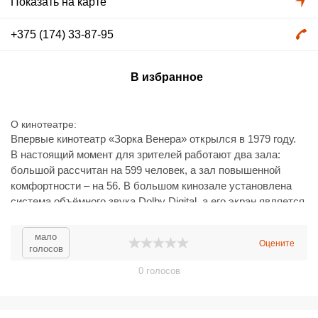
Показать на карте
+375 (174) 33-87-95
В избранное
О кинотеатре
Впервые кинотеатр «Зорка Венера» открылся в 1979 году.
В настоящий момент для зрителей работают два зала:
большой рассчитан на 599 человек, а зал повышенной
комфортности – на 56. В большом кинозале установлена
система объёмного звука Dolby Digital, а его экран является
одним из самых больших в стране. Также здесь можно
посмотреть кино в трёхмерном формате. Малый зал также
мало
Оцените
может похвастаться современной звуковой системой, а
голосов
также удобными двух- и трёхместными диванчиками.
0
голосов
Также на первом этаже кинотеатра любой желающий может
испытать на себе весь эффект виртуальной реальности в
5D-аттракционе.