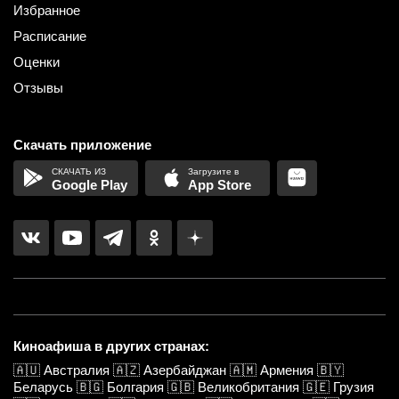
Избранное
Расписание
Оценки
Отзывы
Скачать приложение
Google Play
App Store
Киноафиша в других странах:
🇦🇺
Австралия
🇦🇿
Азербайджан
🇦🇲
Армения
🇧🇾
Беларусь
🇧🇬
Болгария
🇬🇧
Великобритания
🇬🇪
Грузия