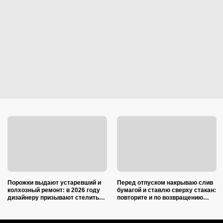
Порожки выдают устаревший и
Перед отпуском накрываю слив
колхозный ремонт: в 2026 году
бумагой и ставлю сверху стакан:
дизайнеру призывают стелить
повторите и по возвращению
пол в квартирах только так
спасибо скажете