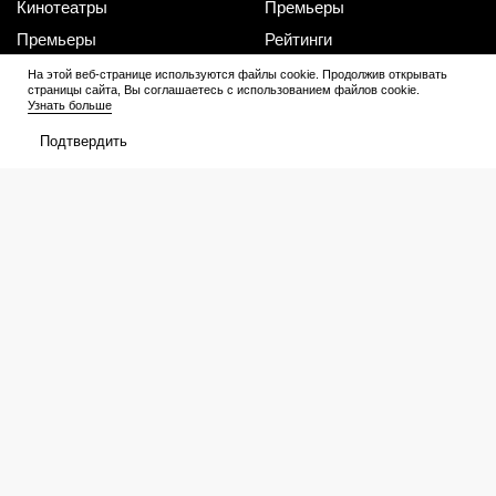
Кинотеатры
Премьеры
Премьеры
Рейтинги
Рецензии
Трейлеры
На этой веб-странице используются файлы cookie. Продолжив открывать
страницы сайта, Вы соглашаетесь с использованием файлов cookie.
Узнать больше
Сериалы
Медиа
Подтвердить
График выхода
Новости
Новости
Трейлеры
Рейтинги
Рецензии
Подборки
Персоны
Мое
Билеты
Избранное
Расписание
Оценки