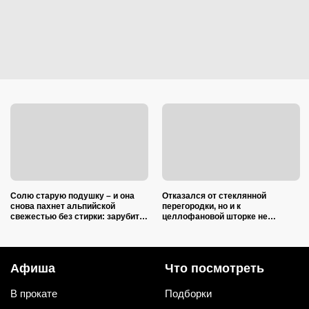
Солю старую подушку – и она
Отказался от стеклянной
снова пахнет альпийской
перегородки, но и к
свежестью без стирки: зарубите
целлофановой шторке не
на носу простую хитрость от
вернусь: от брызг в ванной в
желтых пятен
2026 году спасает такой вариант
Афиша
Что посмотреть
В прокате
Подборки