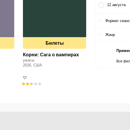
12 августа
Формат сеан
Жанр
Билеты
Приме
Корни: Сага о вампирах
ужасы
Все фи
2026, США