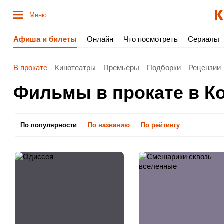
Меню
Афиша и билеты
Онлайн
Что посмотреть
Сериалы
В прокате
Кинотеатры
Премьеры
Подборки
Рецензии
Фильмы в прокате в К
По популярности
По названию
По рейтингу