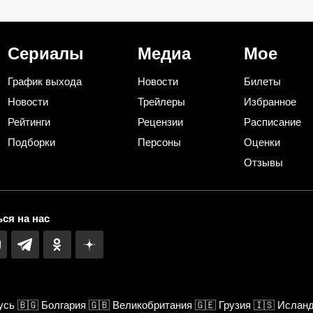
ов
на один из них — нашла еще
продолжение «И
 и на
7 необычных применений
служанки» с Ма
Лыковым
Сериалы
Медиа
Мое
График выхода
Новости
Билеты
Новости
Трейлеры
Избранное
Рейтинги
Рецензии
Расписание
Подборки
Персоны
Оценки
Отзывы
ся на нас
усь
🇧🇬
Болгария
🇬🇧
Великобритания
🇬🇪
Грузия
🇮🇸
Ислан