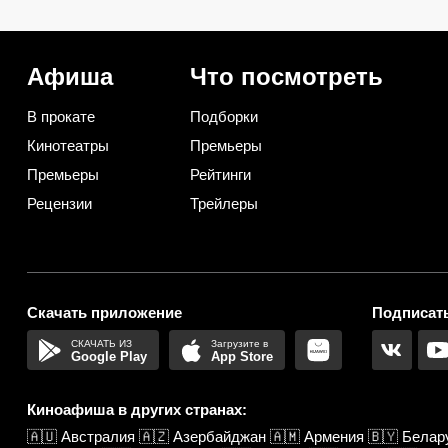
сэкономила на ремонте
меня нет: 10+ вариант
несколько тысяч рублей
использования их дома
даче
Афиша
Что посмотреть
В прокате
Подборки
Кинотеатры
Премьеры
Премьеры
Рейтинги
Рецензии
Трейлеры
Скачать приложение
Подписать
Google Play
App Store
Киноафиша в других странах:
🇦🇺
Австралия
🇦🇿
Азербайджан
🇦🇲
Армения
🇧🇾
Белар