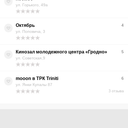
ул. Горького, 49а
Октябрь
4
ул. Поповича, 3
Кинозал молодежного центра «Гродно»
5
ул. Советская,9
mooon в ТРК Triniti
6
ул. Янки Купалы 87
3 отзыва