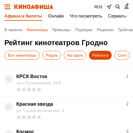
RUS
Афиша и билеты
Онлайн
Что посмотреть
Сериалы
В прокате
Кинотеатры
Премьеры
Подборки
Рецензии
Трейле
Рейтинг кинотеатров Гродно
Все кинотеатры
Рядом
На карте
Рейтинги
Сети
КРСК Восток
1
пр-т Космонавтов, 41/Б
Красная звезда
2
ул. Социалистическая, 4
Космос
3