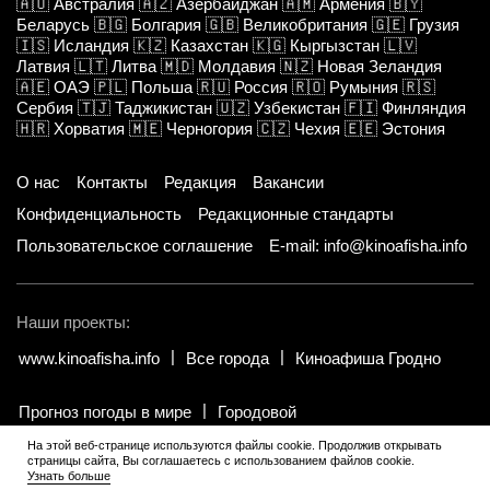
🇦🇺
Австралия
🇦🇿
Азербайджан
🇦🇲
Армения
🇧🇾
Беларусь
🇧🇬
Болгария
🇬🇧
Великобритания
🇬🇪
Грузия
🇮🇸
Исландия
🇰🇿
Казахстан
🇰🇬
Кыргызстан
🇱🇻
Латвия
🇱🇹
Литва
🇲🇩
Молдавия
🇳🇿
Новая Зеландия
🇦🇪
ОАЭ
🇵🇱
Польша
🇷🇺
Россия
🇷🇴
Румыния
🇷🇸
Сербия
🇹🇯
Таджикистан
🇺🇿
Узбекистан
🇫🇮
Финляндия
🇭🇷
Хорватия
🇲🇪
Черногория
🇨🇿
Чехия
🇪🇪
Эстония
О нас
Контакты
Редакция
Вакансии
Конфиденциальность
Редакционные стандарты
Пользовательское соглашение
E-mail: info@kinoafisha.info
Наши проекты:
www.kinoafisha.info
Все города
Киноафиша Гродно
Прогноз погоды в мире
Городовой
На этой веб-странице используются файлы cookie. Продолжив открывать
страницы сайта, Вы соглашаетесь с использованием файлов cookie.
© 2002-2026 Все права и материалы принадлежат «Киноафиша».
.
Узнать больше
Копирование информации только с письменного разрешения