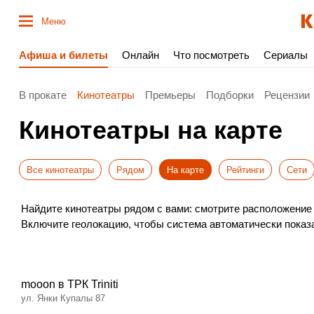
Меню
Афиша и билеты
Онлайн
Что посмотреть
Сериалы
В прокате
Кинотеатры
Премьеры
Подборки
Рецензии
Кинотеатры на карте
Все кинотеатры
Рядом
На карте
Рейтинги
Сети
Найдите кинотеатры рядом с вами: смотрите расположение 
Включите геолокацию, чтобы система автоматически показ
Удобный поиск поможет быстро сориентироваться в Гродно
mooon в ТРК Triniti
ул. Янки Купалы 87