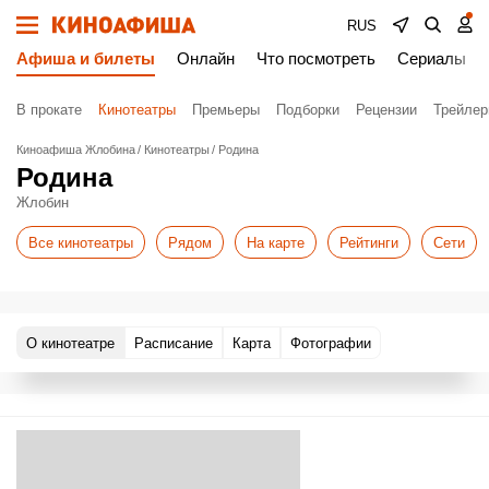
RUS
Афиша и билеты
Онлайн
Что посмотреть
Сериалы
В прокате
Кинотеатры
Премьеры
Подборки
Рецензии
Трейле
Киноафиша Жлобина
Кинотеатры
Родина
Родина
Жлобин
Все кинотеатры
Рядом
На карте
Рейтинги
Сети
О кинотеатре
Расписание
Карта
Фотографии