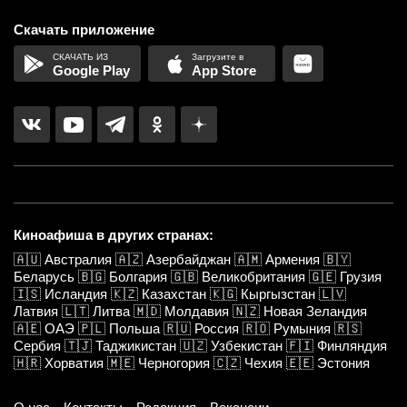
Скачать приложение
Google Play
App Store
Киноафиша в других странах:
🇦🇺
Австралия
🇦🇿
Азербайджан
🇦🇲
Армения
🇧🇾
Беларусь
🇧🇬
Болгария
🇬🇧
Великобритания
🇬🇪
Грузия
🇮🇸
Исландия
🇰🇿
Казахстан
🇰🇬
Кыргызстан
🇱🇻
Латвия
🇱🇹
Литва
🇲🇩
Молдавия
🇳🇿
Новая Зеландия
🇦🇪
ОАЭ
🇵🇱
Польша
🇷🇺
Россия
🇷🇴
Румыния
🇷🇸
Сербия
🇹🇯
Таджикистан
🇺🇿
Узбекистан
🇫🇮
Финляндия
🇭🇷
Хорватия
🇲🇪
Черногория
🇨🇿
Чехия
🇪🇪
Эстония