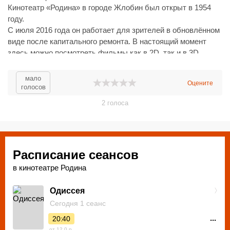
Кинотеатр «Родина» в городе Жлобин был открыт в 1954
году.
С июля 2016 года он работает для зрителей в обновлённом
виде после капитального ремонта. В настоящий момент
здесь можно посмотреть фильмы как в 2D, так и в 3D
форматах. А мягкие кресла в кинотеатре позволят
насладиться отличным кино с удобством.
мало
Оцените
голосов
2
голоса
Расписание сеансов
в кинотеатре Родина
Одиссея
Сегодня 1 сеанс
...
20:40
от 12.0 р.