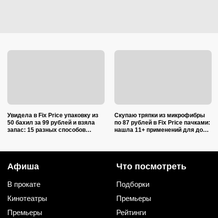
Увидела в Fix Price упаковку из
Скупаю тряпки из микрофибры
50 бахил за 99 рублей и взяла
по 87 рублей в Fix Price пачками:
запас: 15 разных способов
нашла 11+ применений для дома
использовать их дома и на даче
и дачи, и ни одно не связано с
уборкой
Афиша
Что посмотреть
В прокате
Подборки
Кинотеатры
Премьеры
Премьеры
Рейтинги