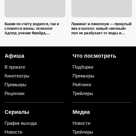
Каким по счёту родился, так и
Ламинат и линолеум — прошлый
сложится жизнь: психолог
век и колхоз: новый «вечный»
Адлер, ученик Фрейда,
пол не разбухает от воды и
объяснил, как очередность
выглядит на миллион
влияет на судьбу
Афиша
Что посмотреть
В прокате
Подборки
Кинотеатры
Премьеры
Премьеры
Рейтинги
Рецензии
Трейлеры
Сериалы
Медиа
График выхода
Новости
Новости
Трейлеры