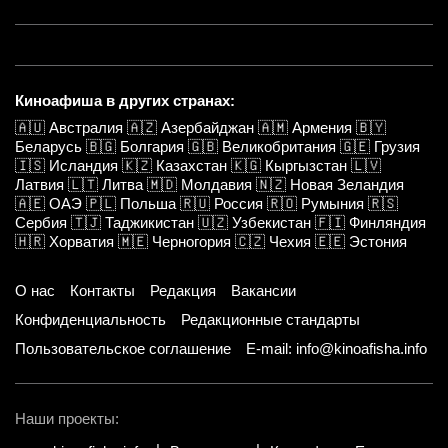
Киноафиша в других странах:
🇦🇺
Австралия
🇦🇿
Азербайджан
🇦🇲
Армения
🇧🇾
Беларусь
🇧🇬
Болгария
🇬🇧
Великобритания
🇬🇪
Грузия
🇮🇸
Исландия
🇰🇿
Казахстан
🇰🇬
Кыргызстан
🇱🇻
Латвия
🇱🇹
Литва
🇲🇩
Молдавия
🇳🇿
Новая Зеландия
🇦🇪
ОАЭ
🇵🇱
Польша
🇷🇺
Россия
🇷🇴
Румыния
🇷🇸
Сербия
🇹🇯
Таджикистан
🇺🇿
Узбекистан
🇫🇮
Финляндия
🇭🇷
Хорватия
🇲🇪
Черногория
🇨🇿
Чехия
🇪🇪
Эстония
О нас
Контакты
Редакция
Вакансии
Конфиденциальность
Редакционные стандарты
Пользовательское соглашение
E-mail: info@kinoafisha.info
Наши проекты: