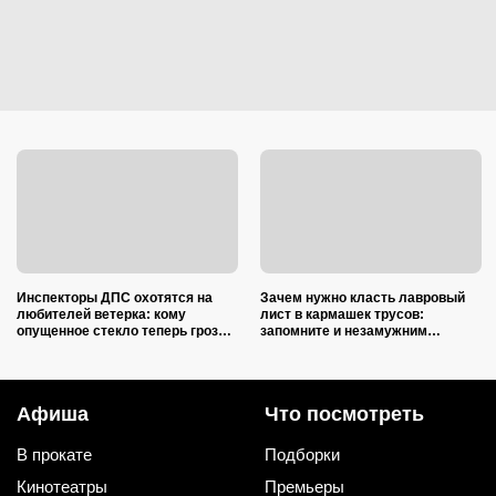
Инспекторы ДПС охотятся на
Зачем нужно класть лавровый
любителей ветерка: кому
лист в кармашек трусов:
опущенное стекло теперь грозит
запомните и незамужним
лишением прав
подругам расскажите
Афиша
Что посмотреть
В прокате
Подборки
Кинотеатры
Премьеры