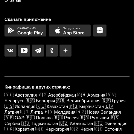
Отзывы
Скачать приложение
Google Play
App Store
Киноафиша в других странах:
🇦🇺
Австралия
🇦🇿
Азербайджан
🇦🇲
Армения
🇧🇾
Беларусь
🇧🇬
Болгария
🇬🇧
Великобритания
🇬🇪
Грузия
🇮🇸
Исландия
🇰🇿
Казахстан
🇰🇬
Кыргызстан
🇱🇻
Латвия
🇱🇹
Литва
🇲🇩
Молдавия
🇳🇿
Новая Зеландия
🇦🇪
ОАЭ
🇵🇱
Польша
🇷🇺
Россия
🇷🇴
Румыния
🇷🇸
Сербия
🇹🇯
Таджикистан
🇺🇿
Узбекистан
🇫🇮
Финляндия
🇭🇷
Хорватия
🇲🇪
Черногория
🇨🇿
Чехия
🇪🇪
Эстония