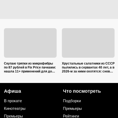
Скупаю тряпки из микрофибры
Хрустальные салатники из СССР
по 87 рублей в Fix Price пачками:
пылились в сервантах 40 лет, а в
нашла 11+ применений для дома
2026-м за ними охотятся: снова в
и дачи, и ни одно не связано с
моде и дорожают
уборкой
Афиша
Что посмотреть
В прокате
Подборки
Кинотеатры
Премьеры
Премьеры
Рейтинги