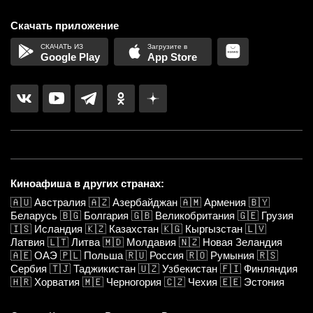
Скачать приложение
Google Play
App Store
Киноафиша в других странах:
🇦🇺
Австралия
🇦🇿
Азербайджан
🇦🇲
Армения
🇧🇾
Беларусь
🇧🇬
Болгария
🇬🇧
Великобритания
🇬🇪
Грузия
🇮🇸
Исландия
🇰🇿
Казахстан
🇰🇬
Кыргызстан
🇱🇻
Латвия
🇱🇹
Литва
🇲🇩
Молдавия
🇳🇿
Новая Зеландия
🇦🇪
ОАЭ
🇵🇱
Польша
🇷🇺
Россия
🇷🇴
Румыния
🇷🇸
Сербия
🇹🇯
Таджикистан
🇺🇿
Узбекистан
🇫🇮
Финляндия
🇭🇷
Хорватия
🇲🇪
Черногория
🇨🇿
Чехия
🇪🇪
Эстония