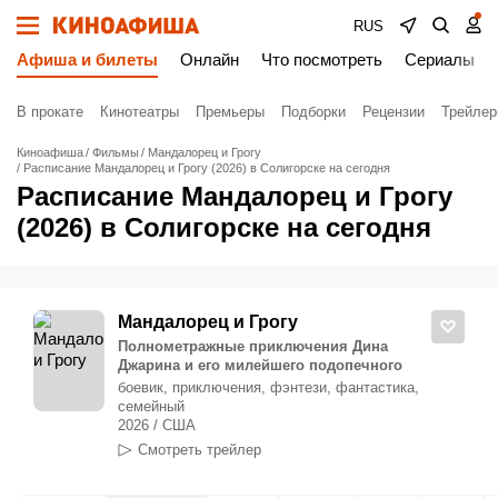
RUS
Афиша и билеты
Онлайн
Что посмотреть
Сериалы
В прокате
Кинотеатры
Премьеры
Подборки
Рецензии
Трейле
Киноафиша
Фильмы
Мандалорец и Грогу
Расписание Мандалорец и Грогу (2026) в Солигорске на сегодня
Расписание Мандалорец и Грогу
(2026) в Солигорске на сегодня
Мандалорец и Грогу
Полнометражные приключения Дина
Джарина и его милейшего подопечного
боевик, приключения, фэнтези, фантастика,
семейный
2026 / США
Смотреть трейлер