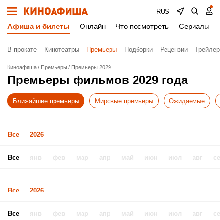
RUS
Афиша и билеты
Онлайн
Что посмотреть
Сериалы
В прокате
Кинотеатры
Премьеры
Подборки
Рецензии
Трейле
Киноафиша
Премьеры
Премьеры 2029
Премьеры фильмов 2029 года
Ближайшие премьеры
Мировые премьеры
Ожидаемые
Все
2026
Все
янв
фев
мар
апр
май
июн
июл
авг
с
Все
2026
Все
янв
фев
мар
апр
май
июн
июл
авг
с