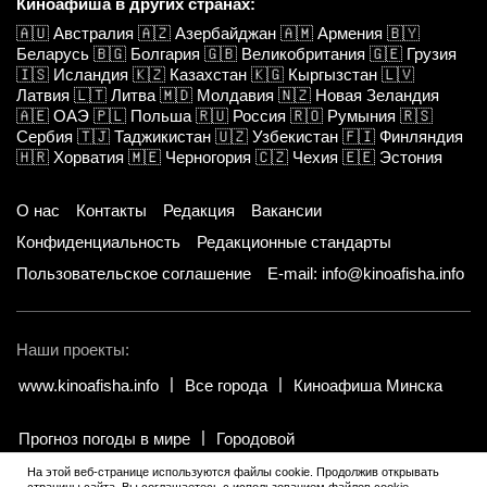
Киноафиша в других странах:
🇦🇺
Австралия
🇦🇿
Азербайджан
🇦🇲
Армения
🇧🇾
Беларусь
🇧🇬
Болгария
🇬🇧
Великобритания
🇬🇪
Грузия
🇮🇸
Исландия
🇰🇿
Казахстан
🇰🇬
Кыргызстан
🇱🇻
Латвия
🇱🇹
Литва
🇲🇩
Молдавия
🇳🇿
Новая Зеландия
🇦🇪
ОАЭ
🇵🇱
Польша
🇷🇺
Россия
🇷🇴
Румыния
🇷🇸
Сербия
🇹🇯
Таджикистан
🇺🇿
Узбекистан
🇫🇮
Финляндия
🇭🇷
Хорватия
🇲🇪
Черногория
🇨🇿
Чехия
🇪🇪
Эстония
О нас
Контакты
Редакция
Вакансии
Конфиденциальность
Редакционные стандарты
Пользовательское соглашение
E-mail: info@kinoafisha.info
Наши проекты:
www.kinoafisha.info
Все города
Киноафиша Минска
Прогноз погоды в мире
Городовой
На этой веб-странице используются файлы cookie. Продолжив открывать