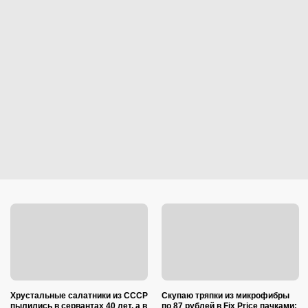
Хрустальные салатники из СССР
Скупаю тряпки из микрофибры
пылились в сервантах 40 лет, а в
по 87 рублей в Fix Price пачками: