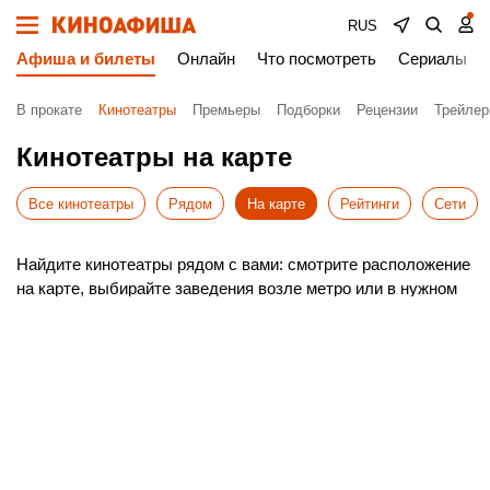
RUS
Афиша и билеты
Онлайн
Что посмотреть
Сериалы
В прокате
Кинотеатры
Премьеры
Подборки
Рецензии
Трейле
Кинотеатры на карте
Все кинотеатры
Рядом
На карте
Рейтинги
Сети
Найдите кинотеатры рядом с вами: смотрите расположение
на карте, выбирайте заведения возле метро или в нужном
районе Речицы. Включите геолокацию, чтобы система
автоматически показала ближайшие варианты.
Удобный поиск поможет быстро сориентироваться в
Речице и построить оптимальный маршрут до выбранного
кинотеатра.