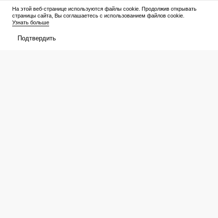
Премьеры
Рейтинги
На этой веб-странице используются файлы cookie. Продолжив открывать
страницы сайта, Вы соглашаетесь с использованием файлов cookie.
Рецензии
Трейлеры
Узнать больше
Подтвердить
Сериалы
Медиа
График выхода
Новости
Новости
Трейлеры
Рейтинги
Рецензии
Подборки
Персоны
Мое
Билеты
Избранное
Расписание
Оценки
Отзывы