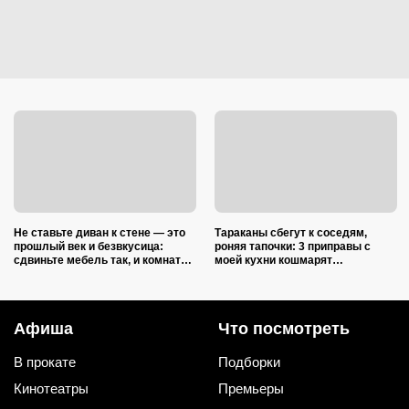
Не ставьте диван к стене — это
Тараканы сбегут к соседям,
прошлый век и безвкусица:
роняя тапочки: 3 приправы с
сдвиньте мебель так, и комната
моей кухни кошмарят
преобразится как после ремонта
вредителей сильнее дихлофоса
Афиша
Что посмотреть
В прокате
Подборки
Кинотеатры
Премьеры