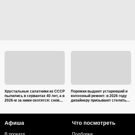
Хрустальные салатники из СССР
Порожки выдают устаревший и
пылились в сервантах 40 лет, а в
колхозный ремонт: в 2026 году
2026-м за ними охотятся: снова в
дизайнеру призывают стелить
моде и дорожают
пол в квартирах только так
Афиша
Что посмотреть
В прокате
Подборки