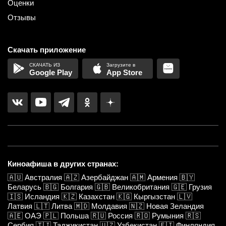
Оценки
Отзывы
Скачать приложение
Google Play
App Store
Киноафиша в других странах:
🇦🇺
Австралия
🇦🇿
Азербайджан
🇦🇲
Армения
🇧🇾
Беларусь
🇧🇬
Болгария
🇬🇧
Великобритания
🇬🇪
Грузия
🇮🇸
Исландия
🇰🇿
Казахстан
🇰🇬
Кыргызстан
🇱🇻
Латвия
🇱🇹
Литва
🇲🇩
Молдавия
🇳🇿
Новая Зеландия
🇦🇪
ОАЭ
🇵🇱
Польша
🇷🇺
Россия
🇷🇴
Румыния
🇷🇸
Сербия
🇹🇯
Таджикистан
🇺🇿
Узбекистан
🇫🇮
Финляндия