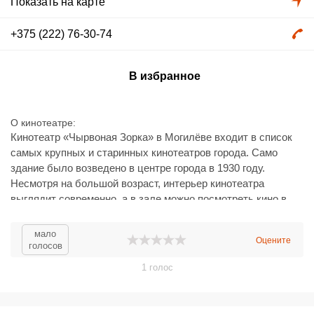
Показать на карте
+375 (222) 76-30-74
В избранное
О кинотеатре
Кинотеатр «Чырвоная Зорка» в Могилёве входит в список
самых крупных и старинных кинотеатров города. Само
здание было возведено в центре города в 1930 году.
Несмотря на большой возраст, интерьер кинотеатра
выглядит современно, а в зале можно посмотреть кино в
формате 3D. В репертуар «Чырвоной Зорки» входят самые
свежие фильмы мирового кинопроката.
мало
Оцените
В здании работает кинобар.
голосов
1
голос