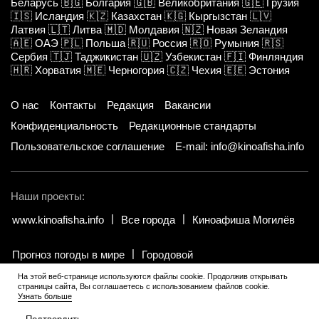
Беларусь
🇧🇬
Болгария
🇬🇧
Великобритания
🇬🇪
Грузия
🇮🇸
Исландия
🇰🇿
Казахстан
🇰🇬
Кыргызстан
🇱🇻
Латвия
🇱🇹
Литва
🇲🇩
Молдавия
🇳🇿
Новая Зеландия
🇦🇪
ОАЭ
🇵🇱
Польша
🇷🇺
Россия
🇷🇴
Румыния
🇷🇸
Сербия
🇹🇯
Таджикистан
🇺🇿
Узбекистан
🇫🇮
Финляндия
🇭🇷
Хорватия
🇲🇪
Черногория
🇨🇿
Чехия
🇪🇪
Эстония
О нас
Контакты
Редакция
Вакансии
Конфиденциальность
Редакционные стандарты
Пользовательское соглашение
E-mail: info@kinoafisha.info
Наши проекты:
www.kinoafisha.info
Все города
Киноафиша Могилёв
Прогноз погоды в мире
Городовой
На этой веб-странице используются файлы cookie. Продолжив открывать
страницы сайта, Вы соглашаетесь с использованием файлов cookie.
© 2002-2026 Все права и материалы принадлежат «Киноафиша».
.
Узнать больше
Копирование информации только с письменного разрешения
редакции.