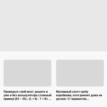
Проверьте свой мозг: решите в
Малярный скотч гребу
уме и без калькулятора сложный
коробками, хотя ремонт дома не
пример (93 − 35) : (1 + 6) · 7 + 81 :
делаю: 17 вариантов
(4 + 5)
использования в квартире и на
даче