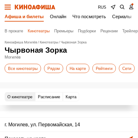
RUS
Афиша и билеты
Онлайн
Что посмотреть
Сериалы
В прокате
Кинотеатры
Премьеры
Подборки
Рецензии
Трейле
Киноафиша Могилёв
Кинотеатры
Чырвоная Зорка
Чырвоная Зорка
Могилёв
Все кинотеатры
Рядом
На карте
Рейтинги
Сети
О кинотеатре
Расписание
Карта
г. Могилев, ул. Первомайская, 14