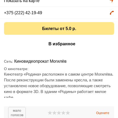
Показать на карте
+375 (222) 42-19-49
Билеты от 5.0 р.
В избранное
Киновидеопрокат Могилёв
Сеть
О кинотеатре
Кинотеатр «Родина» расположен в самом центре Могилёва.
После реконструкции были заменены кресла, а также
установлено новое оборудование, позволяющие смотреть
кино в формате 3D. В здании «Родины» работает милое
кафе.
Также ежегодно здесь проводится Международный
фестиваль «Анимаевка».
мало
Оцените
голосов