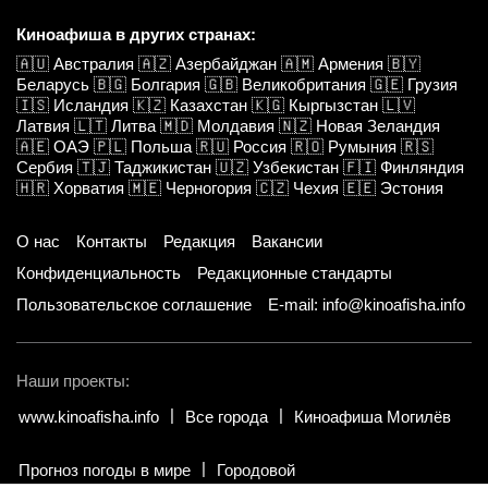
Киноафиша в других странах:
🇦🇺
Австралия
🇦🇿
Азербайджан
🇦🇲
Армения
🇧🇾
Беларусь
🇧🇬
Болгария
🇬🇧
Великобритания
🇬🇪
Грузия
🇮🇸
Исландия
🇰🇿
Казахстан
🇰🇬
Кыргызстан
🇱🇻
Латвия
🇱🇹
Литва
🇲🇩
Молдавия
🇳🇿
Новая Зеландия
🇦🇪
ОАЭ
🇵🇱
Польша
🇷🇺
Россия
🇷🇴
Румыния
🇷🇸
Сербия
🇹🇯
Таджикистан
🇺🇿
Узбекистан
🇫🇮
Финляндия
🇭🇷
Хорватия
🇲🇪
Черногория
🇨🇿
Чехия
🇪🇪
Эстония
О нас
Контакты
Редакция
Вакансии
Конфиденциальность
Редакционные стандарты
Пользовательское соглашение
E-mail: info@kinoafisha.info
Наши проекты:
www.kinoafisha.info
Все города
Киноафиша Могилёв
Прогноз погоды в мире
Городовой