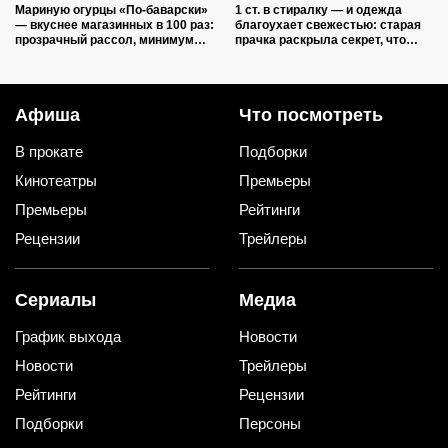
Мариную огурцы «По-баварски»
1 ст. в стиралку — и одежда
— вкуснее магазинных в 100 раз:
благоухает свежестью: старая
прозрачный рассол, минимум
прачка раскрыла секрет, что
уксуса и звонкий хруст зимой
добавить в барабан вместе с
порошком
Афиша
Что посмотреть
В прокате
Подборки
Кинотеатры
Премьеры
Премьеры
Рейтинги
Рецензии
Трейлеры
Сериалы
Медиа
График выхода
Новости
Новости
Трейлеры
Рейтинги
Рецензии
Подборки
Персоны