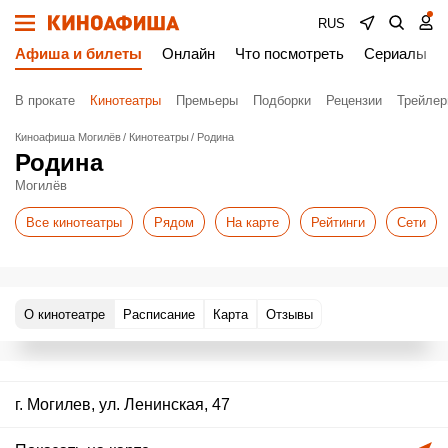
RUS
Афиша и билеты
Онлайн
Что посмотреть
Сериалы
В прокате
Кинотеатры
Премьеры
Подборки
Рецензии
Трейле
Киноафиша Могилёв
Кинотеатры
Родина
Родина
Могилёв
Все кинотеатры
Рядом
На карте
Рейтинги
Сети
О кинотеатре
Расписание
Карта
Отзывы
г. Могилев, ул. Ленинская, 47