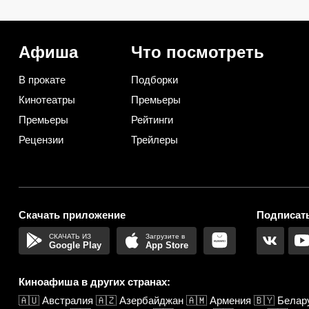
секрет, что добавить в
прозрачный рассол,
барабан вместе с порошком
минимум уксуса и зво
хруст зимой
Афиша
Что посмотреть
В прокате
Подборки
Кинотеатры
Премьеры
Премьеры
Рейтинги
Рецензии
Трейлеры
Скачать приложение
Подписать
Google Play
App Store
Киноафиша в других странах:
🇦🇺
Австралия
🇦🇿
Азербайджан
🇦🇲
Армения
🇧🇾
Белар