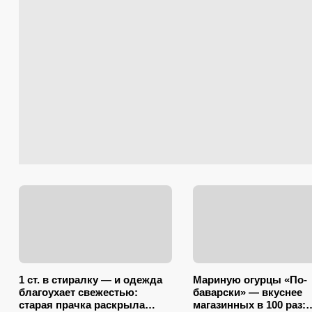
1 ст. в стиралку — и одежда
Мариную огурцы «По-
благоухает свежестью:
баварски» — вкуснее
старая прачка раскрыла
магазинных в 100 раз: