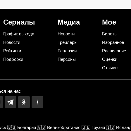
вредителей сильнее
странным карти
нкий
дихлофоса
Сериалы
Медиа
Мое
График выхода
Новости
Билеты
Новости
Трейлеры
Избранное
Рейтинги
Рецензии
Расписание
Подборки
Персоны
Оценки
Отзывы
ся на нас
усь
🇧🇬
Болгария
🇬🇧
Великобритания
🇬🇪
Грузия
🇮🇸
Ислан