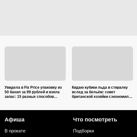
Увидела в Fix Price упаковку из
Кидаю кубики льда в стиралку
50 бахил за 99 рублей и взяла
вслед за бельём: совет
запас: 15 разных способов
британской хозяйки сэкономил
использовать их дома и на даче
кучу времени (и немного денег)
Афиша
Что посмотреть
В прокате
Подборки