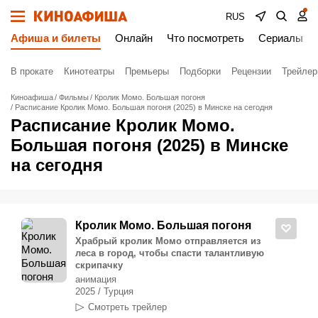
RUS
Афиша и билеты
Онлайн
Что посмотреть
Сериалы
В прокате
Кинотеатры
Премьеры
Подборки
Рецензии
Трейле
Киноафиша
Фильмы
Кролик Момо. Большая погоня
Расписание Кролик Момо. Большая погоня (2025) в Минске на сегодня
Расписание Кролик Момо.
Большая погоня (2025) в Минске
на сегодня
Кролик Момо. Большая погоня
Храбрый кролик Момо отправляется из
леса в город, чтобы спасти талантливую
скрипачку
анимация
2025 / Турция
Смотреть трейлер