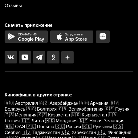
Отзывы
Скачать приложение
Google Play
App Store
Киноафиша в других странах:
🇦🇺
Австралия
🇦🇿
Азербайджан
🇦🇲
Армения
🇧🇾
Беларусь
🇧🇬
Болгария
🇬🇧
Великобритания
🇬🇪
Грузия
🇮🇸
Исландия
🇰🇿
Казахстан
🇰🇬
Кыргызстан
🇱🇻
Латвия
🇱🇹
Литва
🇲🇩
Молдавия
🇳🇿
Новая Зеландия
🇦🇪
ОАЭ
🇵🇱
Польша
🇷🇺
Россия
🇷🇴
Румыния
🇷🇸
Сербия
🇹🇯
Таджикистан
🇺🇿
Узбекистан
🇫🇮
Финляндия