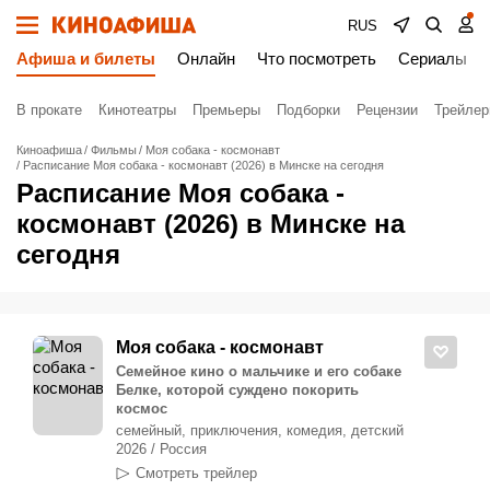
RUS
Афиша и билеты
Онлайн
Что посмотреть
Сериалы
В прокате
Кинотеатры
Премьеры
Подборки
Рецензии
Трейле
Киноафиша
Фильмы
Моя собака - космонавт
Расписание Моя собака - космонавт (2026) в Минске на сегодня
Расписание Моя собака -
космонавт (2026) в Минске на
сегодня
Моя собака - космонавт
Семейное кино о мальчике и его собаке
Белке, которой суждено покорить
космос
семейный, приключения, комедия, детский
2026 / Россия
Смотреть трейлер