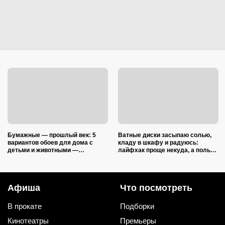
Бумажные — прошлый век: 5
Ватные диски засыпаю солью,
вариантов обоев для дома с
кладу в шкафу и радуюсь:
детьми и животными —
лайфхак проще некуда, а пользы
царапины и фломастеры им
вагон и маленькая тележка
нипочём
Афиша
Что посмотреть
В прокате
Подборки
Кинотеатры
Премьеры