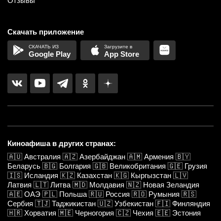
Отзывы
Скачать приложение
Google Play
App Store
Киноафиша в других странах:
🇦🇺
Австралия
🇦🇿
Азербайджан
🇦🇲
Армения
🇧🇾
Беларусь
🇧🇬
Болгария
🇬🇧
Великобритания
🇬🇪
Грузия
🇮🇸
Исландия
🇰🇿
Казахстан
🇰🇬
Кыргызстан
🇱🇻
Латвия
🇱🇹
Литва
🇲🇩
Молдавия
🇳🇿
Новая Зеландия
🇦🇪
ОАЭ
🇵🇱
Польша
🇷🇺
Россия
🇷🇴
Румыния
🇷🇸
Сербия
🇹🇯
Таджикистан
🇺🇿
Узбекистан
🇫🇮
Финляндия
🇭🇷
Хорватия
🇲🇪
Черногория
🇨🇿
Чехия
🇪🇪
Эстония