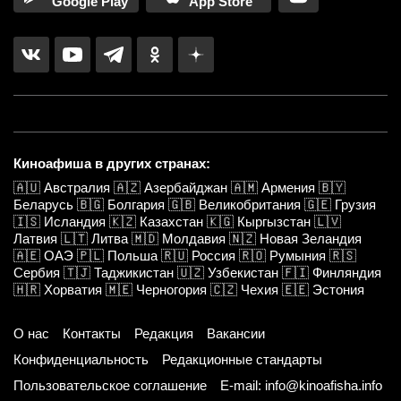
Google Play
App Store
Киноафиша в других странах:
🇦🇺
Австралия
🇦🇿
Азербайджан
🇦🇲
Армения
🇧🇾
Беларусь
🇧🇬
Болгария
🇬🇧
Великобритания
🇬🇪
Грузия
🇮🇸
Исландия
🇰🇿
Казахстан
🇰🇬
Кыргызстан
🇱🇻
Латвия
🇱🇹
Литва
🇲🇩
Молдавия
🇳🇿
Новая Зеландия
🇦🇪
ОАЭ
🇵🇱
Польша
🇷🇺
Россия
🇷🇴
Румыния
🇷🇸
Сербия
🇹🇯
Таджикистан
🇺🇿
Узбекистан
🇫🇮
Финляндия
🇭🇷
Хорватия
🇲🇪
Черногория
🇨🇿
Чехия
🇪🇪
Эстония
О нас
Контакты
Редакция
Вакансии
Конфиденциальность
Редакционные стандарты
Пользовательское соглашение
E-mail: info@kinoafisha.info