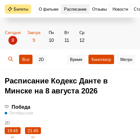
Билеты
О фильме
Расписание
Отзывы
Новости
Ст
Сегодня
Завтра
Пн
Вт
Ср
8
9
10
11
12
Все
2D
Время
Кинотеатр
Метро
Расписание Кодекс Данте в
Минске на 8 августа 2026
Победа
Октябрьская
2D
19:45
21:45
от
от