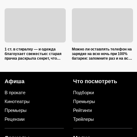
1 ст. в стиралку — и одежда
Можно ли оставлять телефон на
благоухает свежестью: старая
зарядке на всю ночь при 100%
прачка раскрыла секрет, что
батареи: запомните раз и на всю
добавить в барабан вместе с
жизнь (многие ошибаются)
порошком
Афиша
Что посмотреть
В прокате
Подборки
Кинотеатры
Премьеры
Премьеры
Рейтинги
Рецензии
Трейлеры