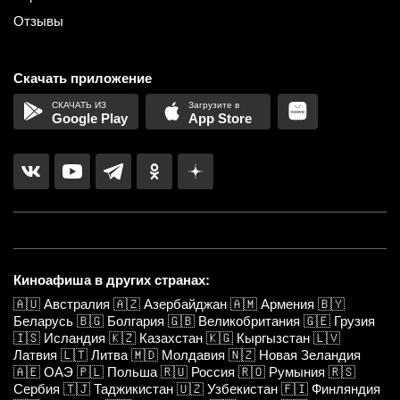
Отзывы
Скачать приложение
Google Play
App Store
Киноафиша в других странах:
🇦🇺
Австралия
🇦🇿
Азербайджан
🇦🇲
Армения
🇧🇾
Беларусь
🇧🇬
Болгария
🇬🇧
Великобритания
🇬🇪
Грузия
🇮🇸
Исландия
🇰🇿
Казахстан
🇰🇬
Кыргызстан
🇱🇻
Латвия
🇱🇹
Литва
🇲🇩
Молдавия
🇳🇿
Новая Зеландия
🇦🇪
ОАЭ
🇵🇱
Польша
🇷🇺
Россия
🇷🇴
Румыния
🇷🇸
Сербия
🇹🇯
Таджикистан
🇺🇿
Узбекистан
🇫🇮
Финляндия