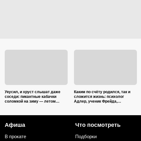
Укусил, и хруст слышат даже
Каким по счёту родился, так и
соседи: пикантные кабачки
сложится жизнь: психолог
соломкой на зиму — летом
Адлер, ученик Фрейда,
закатываю только так
объяснил, как очередность
влияет на судьбу
Афиша
Что посмотреть
В прокате
Подборки