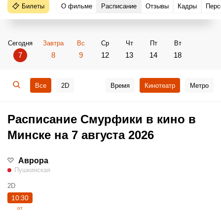
Билеты
О фильме
Расписание
Отзывы
Кадры
Перс
Сегодня
Завтра
Вс
Ср
Чт
Пт
Вт
7
8
9
12
13
14
18
Все
2D
Время
Кинотеатр
Метро
Расписание Смурфики в кино в
Минске на 7 августа 2026
Аврора
Пушкинская
2D
10:30
от