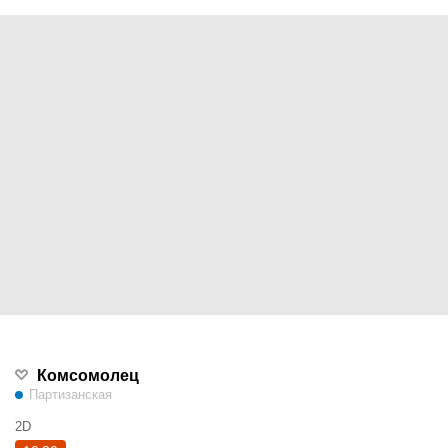
Комсомолец
Партизанская
2D