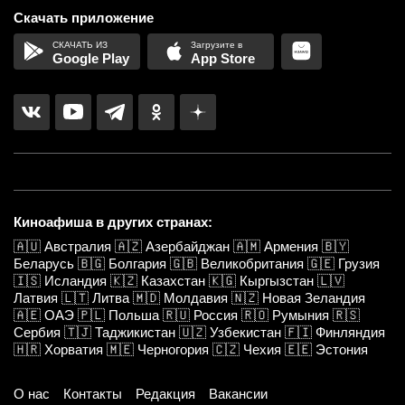
Скачать приложение
Google Play
App Store
Киноафиша в других странах:
🇦🇺
Австралия
🇦🇿
Азербайджан
🇦🇲
Армения
🇧🇾
Беларусь
🇧🇬
Болгария
🇬🇧
Великобритания
🇬🇪
Грузия
🇮🇸
Исландия
🇰🇿
Казахстан
🇰🇬
Кыргызстан
🇱🇻
Латвия
🇱🇹
Литва
🇲🇩
Молдавия
🇳🇿
Новая Зеландия
🇦🇪
ОАЭ
🇵🇱
Польша
🇷🇺
Россия
🇷🇴
Румыния
🇷🇸
Сербия
🇹🇯
Таджикистан
🇺🇿
Узбекистан
🇫🇮
Финляндия
🇭🇷
Хорватия
🇲🇪
Черногория
🇨🇿
Чехия
🇪🇪
Эстония
О нас
Контакты
Редакция
Вакансии