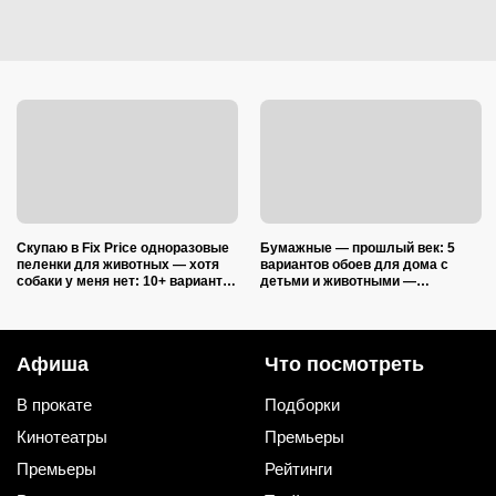
Скупаю в Fix Price одноразовые
Бумажные — прошлый век: 5
пеленки для животных — хотя
вариантов обоев для дома с
собаки у меня нет: 10+ вариантов
детьми и животными —
использования их дома и на
царапины и фломастеры им
даче
нипочём
Афиша
Что посмотреть
В прокате
Подборки
Кинотеатры
Премьеры
Премьеры
Рейтинги