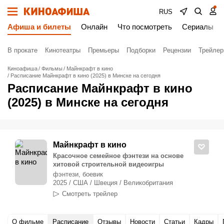
RUS
Афиша и билеты
Онлайн
Что посмотреть
Сериалы
В прокате
Кинотеатры
Премьеры
Подборки
Рецензии
Трейле
Киноафиша
Фильмы
Майнкрафт в кино
Расписание Майнкрафт в кино (2025) в Минске на сегодня
Расписание Майнкрафт в кино
(2025) в Минске на сегодня
Майнкрафт в кино
Красочное семейное фэнтези на основе
хитовой строительной видеоигры
фэнтези, боевик
2025 / США / Швеция / Великобритания
Смотреть трейлер
О фильме
Расписание
Отзывы
Новости
Статьи
Кадры