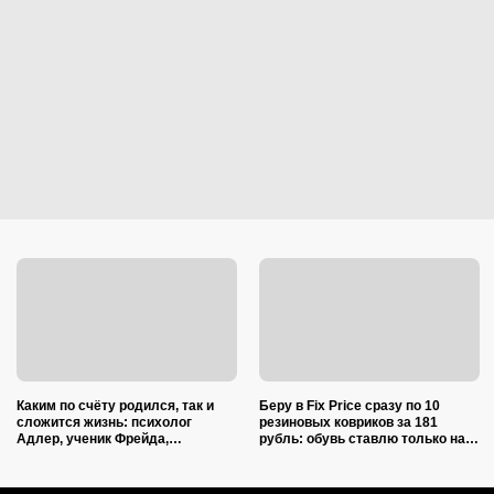
Каким по счёту родился, так и
Беру в Fix Price сразу по 10
сложится жизнь: психолог
резиновых ковриков за 181
Адлер, ученик Фрейда,
рубль: обувь ставлю только на
объяснил, как очередность
один из них — нашла еще 7
влияет на судьбу
необычных применений