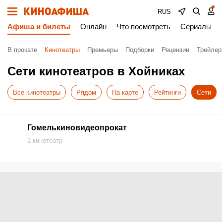
RUS
Афиша и билеты
Онлайн
Что посмотреть
Сериалы
В прокате
Кинотеатры
Премьеры
Подборки
Рецензии
Трейле
Сети кинотеатров в Хойниках
Все кинотеатры
Рядом
На карте
Рейтинги
Сети
Гомелькиновидеопрокат
1 кинотеатр