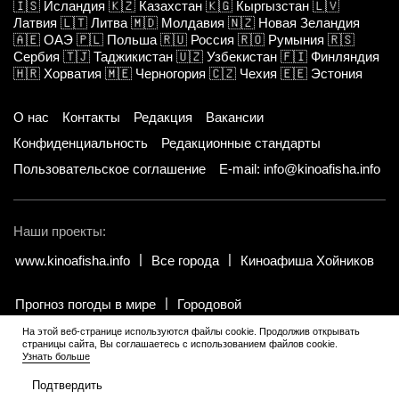
🇮🇸
Исландия
🇰🇿
Казахстан
🇰🇬
Кыргызстан
🇱🇻
Латвия
🇱🇹
Литва
🇲🇩
Молдавия
🇳🇿
Новая Зеландия
🇦🇪
ОАЭ
🇵🇱
Польша
🇷🇺
Россия
🇷🇴
Румыния
🇷🇸
Сербия
🇹🇯
Таджикистан
🇺🇿
Узбекистан
🇫🇮
Финляндия
🇭🇷
Хорватия
🇲🇪
Черногория
🇨🇿
Чехия
🇪🇪
Эстония
О нас
Контакты
Редакция
Вакансии
Конфиденциальность
Редакционные стандарты
Пользовательское соглашение
E-mail: info@kinoafisha.info
Наши проекты:
www.kinoafisha.info
Все города
Киноафиша Хойников
Прогноз погоды в мире
Городовой
На этой веб-странице используются файлы cookie. Продолжив открывать
страницы сайта, Вы соглашаетесь с использованием файлов cookie.
© 2002-2026 Все права и материалы принадлежат «Киноафиша».
.
Узнать больше
Копирование информации только с письменного разрешения
редакции.
Подтвердить