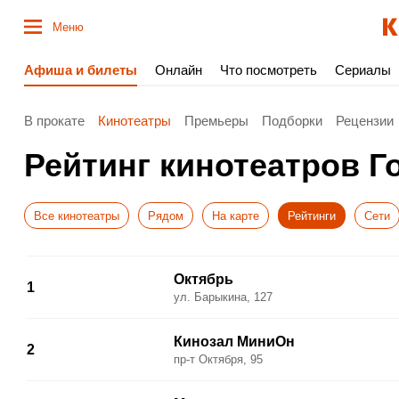
Меню
Афиша и билеты
Онлайн
Что посмотреть
Сериалы
В прокате
Кинотеатры
Премьеры
Подборки
Рецензии
Рейтинг кинотеатров Г
Все кинотеатры
Рядом
На карте
Рейтинги
Сети
Октябрь
1
ул. Барыкина, 127
Кинозал МиниОн
2
пр-т Октября, 95