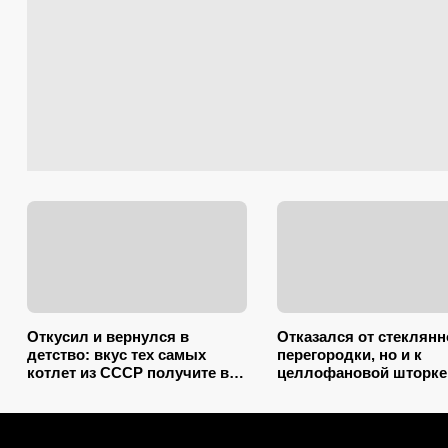
Откусил и вернулся в
Отказался от стеклянн
детство: вкус тех самых
перегородки, но и к
котлет из СССР получите в
целлофановой шторке
два счета – подслушал 5
вернусь: от брызг в ва
секретов шеф-повара
2026 году спасает тако
вариант