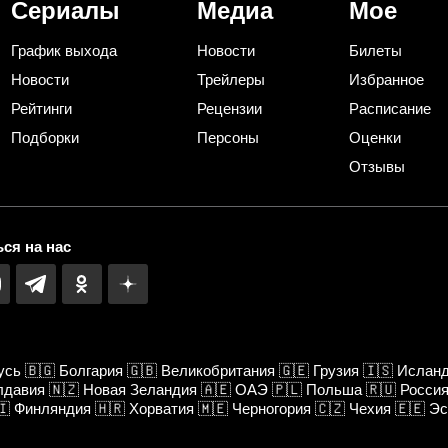
Сериалы
Медиа
Мое
График выхода
Новости
Билеты
Новости
Трейлеры
Избранное
Рейтинги
Рецензии
Расписание
Подборки
Персоны
Оценки
Отзывы
ся на нас
усь
🇧🇬
Болгария
🇬🇧
Великобритания
🇬🇪
Грузия
🇮🇸
Ислан
лдавия
🇳🇿
Новая Зеландия
🇦🇪
ОАЭ
🇵🇱
Польша
🇷🇺
Росси
🇮
Финляндия
🇭🇷
Хорватия
🇲🇪
Черногория
🇨🇿
Чехия
🇪🇪
Эс