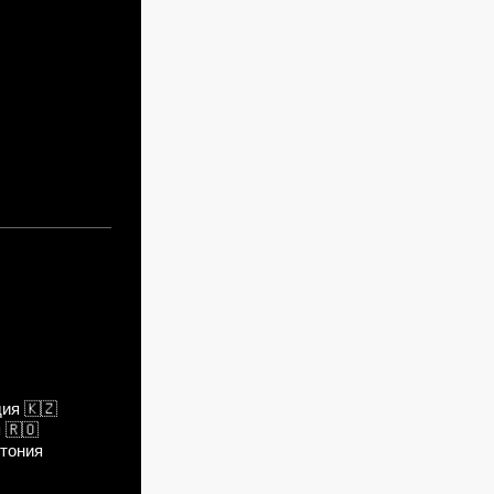
дия
🇰🇿
я
🇷🇴
тония