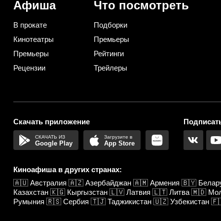
Афиша
Что посмотреть
В прокате
Подборки
Кинотеатры
Премьеры
Премьеры
Рейтинги
Рецензии
Трейлеры
Скачать приложение
Подписать
Google Play
App Store
Киноафиша в других странах:
🇦🇺
Австралия
🇦🇿
Азербайджан
🇦🇲
Армения
🇧🇾
Белар
Казахстан
🇰🇬
Кыргызстан
🇱🇻
Латвия
🇱🇹
Литва
🇲🇩
Мо
Румыния
🇷🇸
Сербия
🇹🇯
Таджикистан
🇺🇿
Узбекистан
🇫