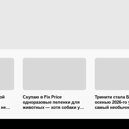
ой
Скупаю в Fix Price
Тринити стала Б
одноразовые пеленки для
осенью 2026-го
 не
животных — хотя собаки у
самый необычн
нной в
меня нет: 10+ вариантов
со звездой «Ма
й
использования их дома и на
сказка, но не д
даче