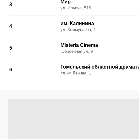
Мир
3
ул. Ильича, 51Б
им. Калинина
4
ул. Коммунаров, 4
Misteria Cinema
5
Юбилейная ул. 9
Гомельский областной драмати
6
пл.им.Ленина, 1