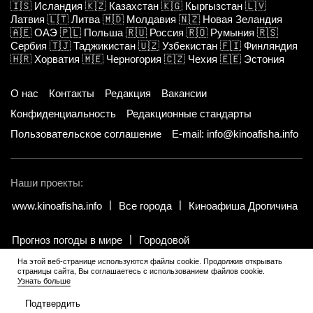
🇮🇸
Исландия
🇰🇿
Казахстан
🇰🇬
Кыргызстан
🇱🇻
Латвия
🇱🇹
Литва
🇲🇩
Молдавия
🇳🇿
Новая Зеландия
🇦🇪
ОАЭ
🇵🇱
Польша
🇷🇺
Россия
🇷🇴
Румыния
🇷🇸
Сербия
🇹🇯
Таджикистан
🇺🇿
Узбекистан
🇫🇮
Финляндия
🇭🇷
Хорватия
🇲🇪
Черногория
🇨🇿
Чехия
🇪🇪
Эстония
О нас
Контакты
Редакция
Вакансии
Конфиденциальность
Редакционные стандарты
Пользовательское соглашение
E-mail: info@kinoafisha.info
Наши проекты:
www.kinoafisha.info
Все города
Киноафиша Дрогичина
Прогноз погоды в мире
Городовой
На этой веб-странице используются файлы cookie. Продолжив открывать
страницы сайта, Вы соглашаетесь с использованием файлов cookie.
© 2002-2026 Все права и материалы принадлежат «Киноафиша».
.
Узнать больше
Копирование информации только с письменного разрешения
редакции.
Подтвердить