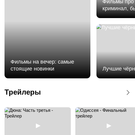
Фильмы про 
криминал, б
Фильмы на вечер: самые
стоящие новинки
Лучшие чёр
Мстители: Доктор Дум - Дублированный
трейлер
Трейлеры
Мстители: Доктор Дум