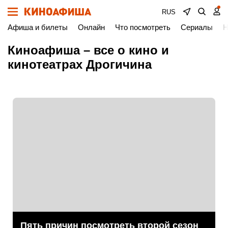
RUS
Афиша и билеты
Онлайн
Что посмотреть
Сериалы
Н
Киноафиша – все о кино и
кинотеатрах Дрогичина
Пять причин посмотреть второй сезон