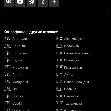
Киноафиша в других странах:
🇦🇺
🇦🇿
Австралия
Азербайджан
🇦🇲
🇧🇾
Армения
Беларусь
🇧🇬
🇬🇧
Болгария
Великобритания
🇬🇪
🇮🇸
Грузия
Исландия
🇰🇿
🇰🇬
Казахстан
Кыргызстан
🇱🇻
🇱🇹
Латвия
Литва
🇲🇩
🇳🇿
Молдавия
Новая Зеландия
🇦🇪
🇵🇱
ОАЭ
Польша
🇷🇺
🇷🇴
Россия
Румыния
🇷🇸
🇹🇯
Сербия
Таджикистан
🇺🇿
🇫🇮
Узбекистан
Финляндия