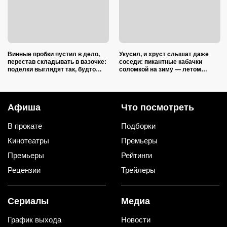
Винные пробки пустил в дело,
Укусил, и хруст слышат даже
перестав складывать в вазочке:
соседи: пикантные кабачки
поделки выглядят так, будто
соломкой на зиму — летом
делали итальянские мастера
закатываю только так
Афиша
Что посмотреть
В прокате
Подборки
Кинотеатры
Премьеры
Премьеры
Рейтинги
Рецензии
Трейлеры
Сериалы
Медиа
График выхода
Новости