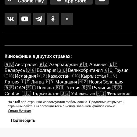
Google Play
App Store
Киноафиша в других странах:
🇦🇺
Австралия
🇦🇿
Азербайджан
🇦🇲
Армения
🇧🇾
Беларусь
🇧🇬
Болгария
🇬🇧
Великобритания
🇬🇪
Грузия
🇮🇸
Исландия
🇰🇿
Казахстан
🇰🇬
Кыргызстан
🇱🇻
Латвия
🇱🇹
Литва
🇲🇩
Молдавия
🇳🇿
Новая Зеландия
🇦🇪
ОАЭ
🇵🇱
Польша
🇷🇺
Россия
🇷🇴
Румыния
🇷🇸
Сербия
🇹🇯
Таджикистан
🇺🇿
Узбекистан
🇫🇮
Финляндия
🇭🇷
Хорватия
🇲🇪
Черногория
🇨🇿
Чехия
🇪🇪
Эстония
На этой веб-странице используются файлы cookie. Продолжив открывать
страницы сайта, Вы соглашаетесь с использованием файлов cookie.
Узнать больше
О нас
Контакты
Редакция
Вакансии
Подтвердить
Конфиденциальность
Редакционные стандарты
Пользовательское соглашение
E-mail: info@kinoafisha.info