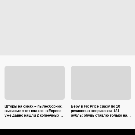
Шторы на окнах – пылесборник,
Беру в Fix Price сразу по 10
выкиньте этот колхоз: в Европе
резиновых ковриков за 181
уже давно нашли 2 копеечных
рубль: обувь ставлю только на
альтернативы (и 1 – практичную)
один из них — нашла еще 7
необычных применений