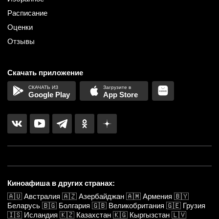
Расписание
Оценки
Отзывы
Скачать приложение
Google Play
App Store
Киноафиша в других странах:
🇦🇺
Австралия
🇦🇿
Азербайджан
🇦🇲
Армения
🇧🇾
Беларусь
🇧🇬
Болгария
🇬🇧
Великобритания
🇬🇪
Грузия
🇮🇸
Исландия
🇰🇿
Казахстан
🇰🇬
Кыргызстан
🇱🇻